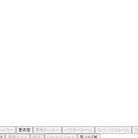
更衣室
計
手ぶらOK