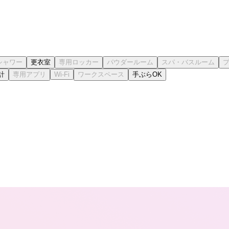
更衣室
計
手ぶらOK