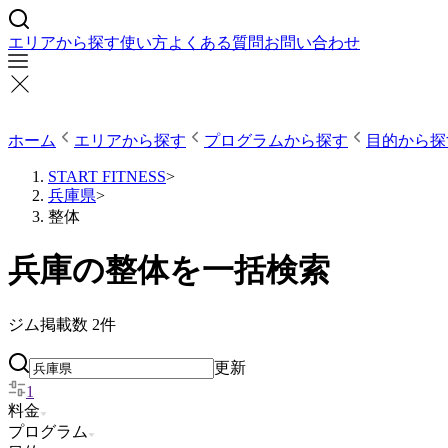
エリアから探す
使い方
よくある質問
お問い合わせ
ホーム
エリアから探す
プログラムから探す
目的から探
START FITNESS
>
兵庫県
>
整体
兵庫の整体を一括検索
ジム掲載数
2
件
更新
1
料金
プログラム