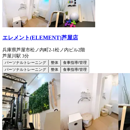
エレメント(ELEMENT)芦屋店
兵庫県芦屋市松ノ内町2-1松ノ内ビル2階
芦屋川
駅
3分
パーソナルトレーニング
整体
食事指導/管理
パーソナルトレーニング
整体
食事指導/管理