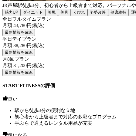
JR芦屋駅徒歩3分、初心者から上級者まで対応。パーソナル
筋力UP
ダイエット
美尻
美脚
くびれ
姿勢改善
健康維持
運
全日フルタイムプラン
月額
43,780
円(税込)
最新情報を確認
平日デイプラン
月額
38,280
円(税込)
最新情報を確認
月8回プラン
月額
31,200
円(税込)
最新情報を確認
START FITNESSの評価
良い
駅から徒歩3分の便利な立地
初心者から上級者まで対応の多彩なプログラム
手ぶらで通えるレンタル用品が充実
気になる