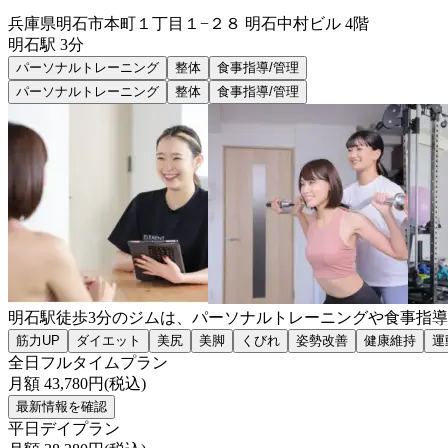
兵庫県明石市本町１丁目１−２８ 明石中村ビル 4階
明石
駅
3分
パーソナルトレーニング
整体
食事指導/管理
パーソナルトレーニング
整体
食事指導/管理
明石駅徒歩3分のジムは、パーソナルトレーニングや食事指
筋力UP
ダイエット
美尻
美脚
くびれ
姿勢改善
健康維持
運
全日フルタイムプラン
月額
43,780
円(税込)
最新情報を確認
平日デイプラン