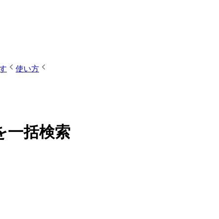
す
使い方
を一括検索