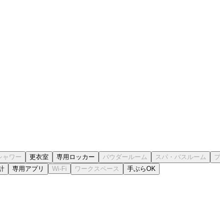
更衣室
専用ロッカー
計
専用アプリ
手ぶらOK