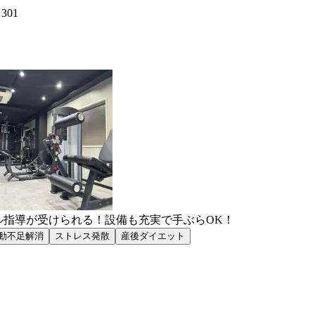
01
ル指導が受けられる！設備も充実で手ぶらOK！
動不足解消
ストレス発散
産後ダイエット