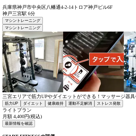
兵庫県神戸市中央区八幡通4-2-14トロア神戸ビル6F
神戸三宮
駅
6分
マシントレーニング
マシントレーニング
三宮エリアで筋力UPやダイエットができる！マッサージ器
筋力UP
ダイエット
健康維持
運動不足解消
ストレス発散
ライトプラン
月額
4,400
円(税込)
最新情報を確認