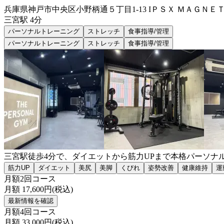
兵庫県神戸市中央区小野柄通５丁目1-13 IＰＳＸ ＭＡＧＮＥＴ3
三宮
駅
4分
パーソナルトレーニング
ストレッチ
食事指導/管理
パーソナルトレーニング
ストレッチ
食事指導/管理
三宮駅徒歩4分で、ダイエットから筋力UPまで本格パーソナ
筋力UP
ダイエット
美尻
美脚
くびれ
姿勢改善
健康維持
運
月額2回コース
月額
17,600
円(税込)
最新情報を確認
月額4回コース
月額
33,000
円(税込)