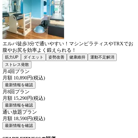
エルパ徒歩3分で通いやすい！マシンピラティスやTRXでお
腹やお尻を効率よく鍛えられる！
筋力UP
ダイエット
姿勢改善
健康維持
運動不足解消
ストレス発散
月4回プラン
月額
10,890
円(税込)
最新情報を確認
月8回プラン
月額
15,290
円(税込)
最新情報を確認
通い放題プラン
月額
18,590
円(税込)
最新情報を確認