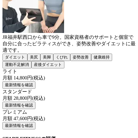
JR福井駅西口から車で9分。国家資格者のサポートと個室で
自分に合ったピラティスができ、姿勢改善やダイエットに最
適です。
ダイエット
美尻
美脚
くびれ
姿勢改善
健康維持
運動不足解消
産後ダイエット
ライト
月額
14,800
円(税込)
最新情報を確認
スタンダード
月額
28,800
円(税込)
最新情報を確認
プレミアム
月額
47,600
円(税込)
最新情報を確認