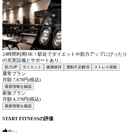
24時間利用OK！駅近でダイエットや筋力アップにぴったり
の充実設備とサポートあり。
筋力UP
ダイエット
健康維持
運動不足解消
ストレス発散
通常プラン
月額
7,678
円(税込)
最新情報を確認
家族プラン
月額
4,378
円(税込)
最新情報を確認
START FITNESSの評価
良い