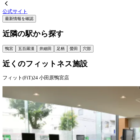
公式サイト
最新情報を確認
近隣の駅から探す
鴨宮
五百羅漢
井細田
足柄
螢田
穴部
近くのフィットネス施設
フィット(FiT)24 小田原鴨宮店