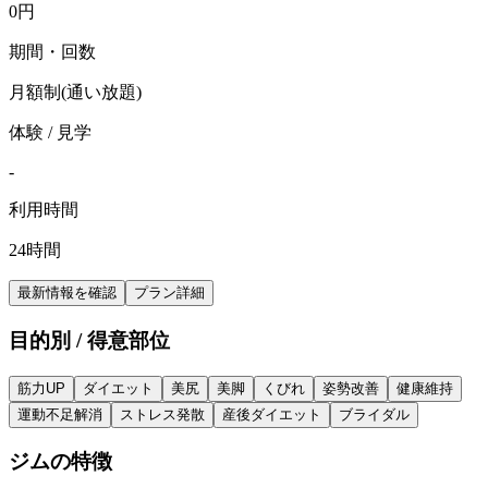
0
円
期間・回数
月額制(通い放題)
体験 / 見学
-
利用時間
24時間
最新情報を確認
プラン詳細
目的別 / 得意部位
筋力UP
ダイエット
美尻
美脚
くびれ
姿勢改善
健康維持
運動不足解消
ストレス発散
産後ダイエット
ブライダル
ジムの特徴