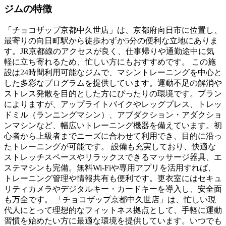
ジムの特徴
「チョコザップ京都中久世店」は、京都府向日市に位置し、
最寄りの向日町駅から徒歩わずか5分の便利な立地にありま
す。JR京都線のアクセスが良く、仕事帰りや通勤途中に気
軽に立ち寄れるため、忙しい方にもおすすめです。 この施
設は24時間利用可能なジムで、マシントレーニングを中心と
した多彩なプログラムを提供しています。運動不足の解消や
ストレス発散を目的とした方にぴったりの環境です。プラン
によりますが、アップライトバイクやレッグプレス、トレッ
ドミル（ランニングマシン）、アブダクション・アダクショ
ンマシンなど、幅広いトレーニング機器を備えています。初
心者から上級者までニーズに合わせて利用でき、目的に沿っ
たトレーニングが可能です。 設備も充実しており、快適な
ストレッチスペースやリラックスできるマッサージ器具、エ
ステマシンも完備。無料Wi-Fiや専用アプリを活用すれば、
トレーニング管理や情報共有も便利です。更衣室にはセキュ
リティカメラやデジタルキー・カードキーを導入し、安全面
も万全です。 「チョコザップ京都中久世店」は、忙しい現
代人にとって理想的なフィットネス拠点として、手軽に運動
習慣を始めたい方に最適な環境を提供しています。いつでも