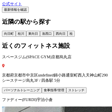
公式サイト
最新情報を確認
近隣の駅から探す
向日町
桂川
東向日
洛西口
西向日
桂
近くのフィットネス施設
スペースジム(SPACE GYM)京都烏丸店
京都府京都市中京区undefined錦小路通室町西入天神山町290
シーステージ烏丸3F / 四条駅 5分
パーソナルトレーニング
食事指導/管理
ストレッチ
ファディー(FURDI)宇治小倉