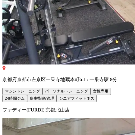
京都府京都市左京区一乗寺地蔵本町6-1 / 一乗寺駅 8分
マシントレーニング
パーソナルトレーニング
女性専用
24時間ジム
食事指導/管理
シニアフィットネス
ファディー(FURDI) 京都北山店