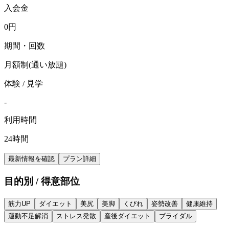
入会金
0
円
期間・回数
月額制(通い放題)
体験 / 見学
-
利用時間
24時間
最新情報を確認
プラン詳細
目的別 / 得意部位
筋力UP
ダイエット
美尻
美脚
くびれ
姿勢改善
健康維持
運動不足解消
ストレス発散
産後ダイエット
ブライダル