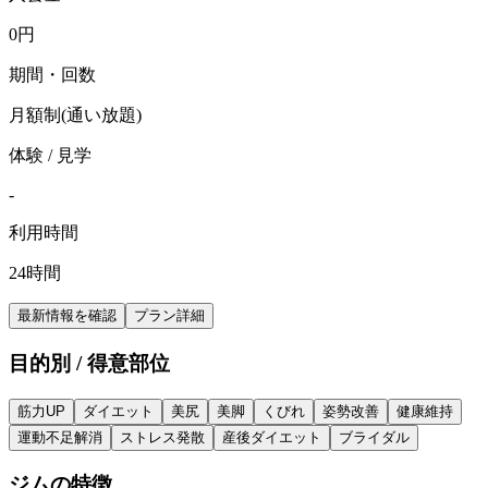
0
円
期間・回数
月額制(通い放題)
体験 / 見学
-
利用時間
24時間
最新情報を確認
プラン詳細
目的別 / 得意部位
筋力UP
ダイエット
美尻
美脚
くびれ
姿勢改善
健康維持
運動不足解消
ストレス発散
産後ダイエット
ブライダル
ジムの特徴