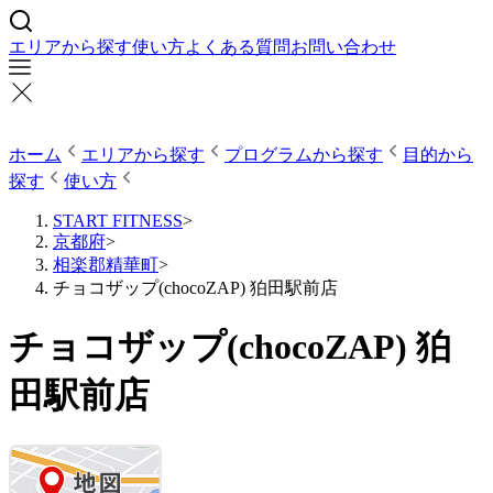
エリアから探す
使い方
よくある質問
お問い合わせ
ホーム
エリアから探す
プログラムから探す
目的から
探す
使い方
START FITNESS
>
京都府
>
相楽郡精華町
>
チョコザップ(chocoZAP) 狛田駅前店
チョコザップ(chocoZAP) 狛
田駅前店