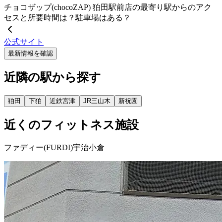
チョコザップ(chocoZAP) 狛田駅前店の最寄り駅からのアク
セスと所要時間は？駐車場はある？
公式サイト
最新情報を確認
近隣の駅から探す
狛田
下狛
近鉄宮津
JR三山木
新祝園
近くのフィットネス施設
ファディー(FURDI)宇治小倉