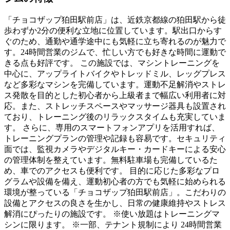
「チョコザップ狛田駅前店」は、近鉄京都線の狛田駅から徒
歩わずか2分の便利な立地に位置しています。駅出口からす
ぐのため、通勤や通学途中にも気軽に立ち寄れるのが魅力で
す。24時間営業のジムで、忙しい方でも好きな時間に運動で
きる点も好評です。 この施設では、マシントレーニングを
中心に、アップライトバイクやトレッドミル、レッグプレス
など多彩なマシンを完備しています。運動不足解消やストレ
ス発散を目的とした初心者から上級者まで幅広い利用者に対
応。また、ストレッチスペースやマッサージ器具も設置され
ており、トレーニング後のリラックスタイムも充実していま
す。 さらに、専用のスマートフォンアプリを活用すれば、
トレーニングプランの管理や記録も容易です。セキュリティ
面では、監視カメラやデジタルキー・カードキーによる安心
の管理体制を整えています。無料駐車場も完備しているた
め、車でのアクセスも便利です。 目的に応じた多彩なプロ
グラムや設備を備え、運動初心者の方でも気軽に始められる
環境が整っている「チョコザップ狛田駅前店」。こだわりの
設備とアクセスの良さを生かし、日常の健康維持やストレス
解消にぴったりの施設です。 ※使い放題はトレーニングマ
シンに限ります。 ※一部、テナント規制により 24時間営業