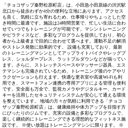
「チョコザップ秦野松原町店」は、小田急小田原線の渋沢駅
北口から徒歩わずか4分の便利な立地にあります。アクセス
も良く、気軽に立ち寄れるため、仕事帰りやちょっとした空
き時間に最適です。施設は24時間営業で、忙しい生活に合わ
せていつでもトレーニングが可能です。マシントレーニング
やピラティスなど、多彩なプログラムを提供しており、初心
者から上級者まで目的に合わせて選べます。運動不足の解消
やストレス発散に効果的です。 設備も充実しており、最新
のトレーニングマシンとしてアップライトバイクやレッグプ
レス、ショルダープレス、ラットプルダウンなどが揃ってい
ます。さらに、ストレッチスペースやマッサージ器具、エス
テマシンも完備されているため、トレーニング後のケアやリ
ラクゼーションも行えます。快適な更衣室や高速Wi-Fiも利
用でき、スマートフォン連携の専用アプリによる管理も便利
です。安全面も万全で、監視カメラやデジタルキー、カード
キーを活用したセキュリティシステムが安心して通える環境
を整えています。 地域の方々が気軽に利用できる「チョコ
ザップ秦野松原町店」は、健康維持や体力アップを目指す方
にぴったりのジムです。充実の設備と多彩なプログラムで、
楽しく継続的にトレーニングできる理想的なフィットネス施
設です。 ※使い放題はトレーニングマシンに限ります。 ※