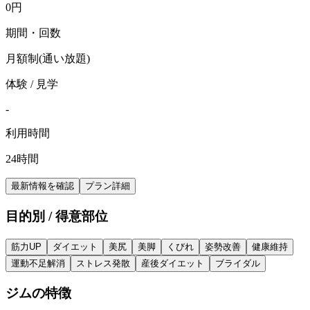
0
円
期間・回数
月額制(通い放題)
体験 / 見学
-
利用時間
24時間
最新情報を確認
プラン詳細
目的別 / 得意部位
筋力UP
ダイエット
美尻
美脚
くびれ
姿勢改善
健康維持
運動不足解消
ストレス発散
産後ダイエット
ブライダル
ジムの特徴