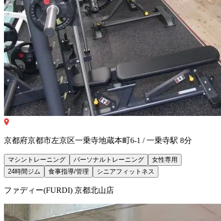
京都府京都市左京区一乗寺地蔵本町6-1 / 一乗寺駅 8分
マシントレーニング
パーソナルトレーニング
女性専用
24時間ジム
食事指導/管理
シニアフィットネス
ファディー(FURDI) 京都北山店