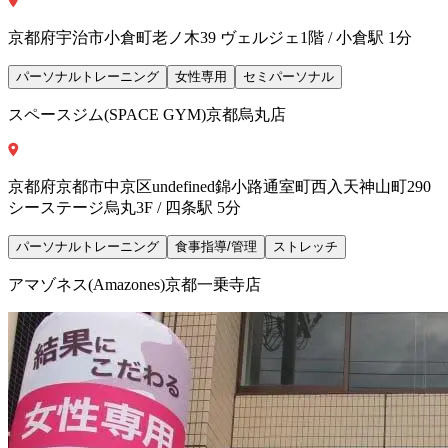
京都府宇治市小倉町老ノ木39 ヴェルジェ1階 / 小倉駅 1分
パーソナルトレーニング
女性専用
セミパーソナル
スペースジム(SPACE GYM)京都烏丸店
京都府京都市中京区undefined錦小路通室町西入天神山町290
シーステージ烏丸3F / 四条駅 5分
パーソナルトレーニング
食事指導/管理
ストレッチ
アマゾネス(Amazones)京都一乗寺店