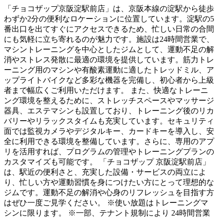
「チョコザップ京阪淀駅前店」は、京阪本線の淀駅から徒歩
わずか2分の便利なロケーションに位置しています。淀駅の5
番出口を出てすぐにアクセスできるため、忙しい日常の合間
にも気軽に立ち寄れるのが魅力です。施設は24時間営業で、
マシントレーニングを中心としたジムとして、運動不足の解
消やストレス発散に最適の環境を提供しています。筋力トレ
ーニング用のマシンや有酸素運動に適したトレッドミル、ア
ップライトバイクなど多彩な機器を完備し、初心者から上級
者まで幅広くご利用いただけます。 また、快適なトレーニ
ング環境を整えるために、ストレッチスペースやマッサージ
器具、エステマシンも設置しており、トレーニング後のリカ
バリーやリラックスタイムも充実しています。セキュリティ
面では監視カメラやデジタルキー、カードキーを導入し、安
全に利用できる環境を整備しています。さらに、専用のアプ
リを活用すれば、プログラムの管理やトレーニングプランの
カスタマイズも可能です。 「チョコザップ 京阪淀駅前店」
は、駅近の便利さと、充実した設備・サービスの両立によ
り、忙しい方や運動習慣を身につけたい方にとって理想的な
ジムです。運動不足の解消や心身のリフレッシュを目指す方
はぜひ一度ご見学ください。 ※使い放題はトレーニングマ
シンに限ります。 ※一部、テナント規制により 24時間営業