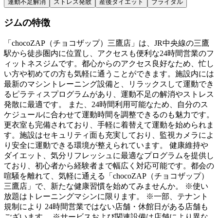
運動不足解消
ストレス発散
産後ダイエット
ブライダル
ジムの特徴
「chocoZAP（チョコザップ）三鷹店」は、JR中央線の三鷹
駅から徒歩圏内に位置し、アクセスも便利な24時間営業のフ
ィットネスジムです。都心からのアクセス良好なため、忙し
い方や初めての方も気軽に通うことができます。施設内には
最新のマシントレーニング設備と、リラックスして運動でき
るピラティスプログラムがあり、運動不足の解消やストレス
発散に最適です。 また、24時間利用可能なため、自分のス
ケジュールに合わせて運動時間を調整できるのも魅力です。
更衣室も完備されており、手軽に着替えて運動を始められま
す。施設はセキュリティ面も充実しており、監視カメラによ
り安全に運動できる環境が整えられています。 健康維持や
ダイエット、気分リフレッシュに最適なプログラムを提供し
ており、初心者から経験者まで幅広く対応可能です。都会の
喧騒を離れて、気軽に通える「chocoZAP（チョコザップ）
三鷹店」で、新たな健康習慣を始めてみませんか。 ※使い
放題はトレーニングマシンに限ります。 ※一部、テナント
規制により 24時間営業ではない店舗・休館日がある店舗も
ございます。 ※サービスおよび関連設備は店舗により異な