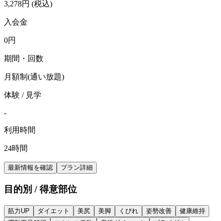
3,278
円
(税込)
入会金
0
円
期間・回数
月額制(通い放題)
体験 / 見学
-
利用時間
24時間
最新情報を確認
プラン詳細
目的別 / 得意部位
筋力UP
ダイエット
美尻
美脚
くびれ
姿勢改善
健康維持