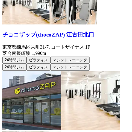
チョコザップ(chocoZAP) 江古田北口
東京都練馬区栄町31-7, コートザイナス 1F
落合南長崎
駅
1,990m
24時間ジム
ピラティス
マシントレーニング
24時間ジム
ピラティス
マシントレーニング