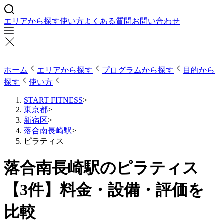
エリアから探す
使い方
よくある質問
お問い合わせ
ホーム
エリアから探す
プログラムから探す
目的から
探す
使い方
START FITNESS
>
東京都
>
新宿区
>
落合南長崎駅
>
ピラティス
落合南長崎駅のピラティス
【3件】料金・設備・評価を
比較