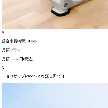
落合南長崎
駅
1946
m
月額プラン
月額
3,278
円(税込)
3
チョコザップ(chocoZAP) 江古田北口