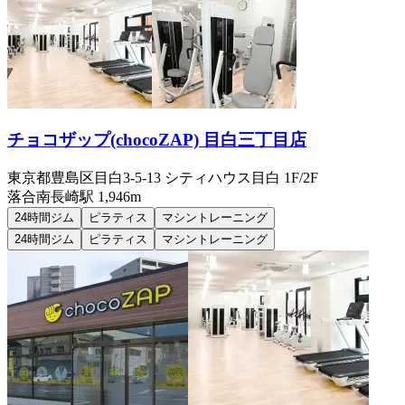
チョコザップ(chocoZAP) 目白三丁目店
東京都豊島区目白3-5-13 シティハウス目白 1F/2F
落合南長崎
駅
1,946m
24時間ジム
ピラティス
マシントレーニング
24時間ジム
ピラティス
マシントレーニング