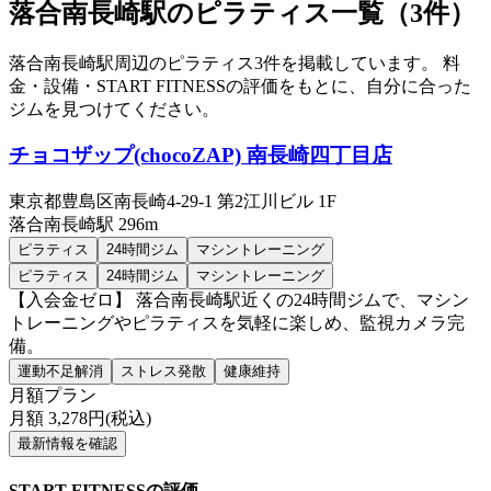
落合南長崎駅のピラティス一覧（3件）
落合南長崎駅周辺のピラティス3件を掲載しています。 料
金・設備・START FITNESSの評価をもとに、自分に合った
ジムを見つけてください。
チョコザップ(chocoZAP) 南長崎四丁目店
東京都豊島区南長崎4-29-1 第2江川ビル 1F
落合南長崎
駅
296m
ピラティス
24時間ジム
マシントレーニング
ピラティス
24時間ジム
マシントレーニング
【入会金ゼロ】 落合南長崎駅近くの24時間ジムで、マシン
トレーニングやピラティスを気軽に楽しめ、監視カメラ完
備。
運動不足解消
ストレス発散
健康維持
月額プラン
月額
3,278
円(税込)
最新情報を確認
START FITNESSの評価