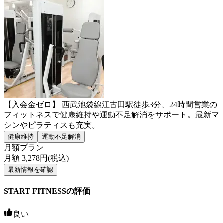
【入会金ゼロ】 西武池袋線江古田駅徒歩3分、24時間営業の
フィットネスで健康維持や運動不足解消をサポート。最新マ
シンやピラティスも充実。
健康維持
運動不足解消
月額プラン
月額
3,278
円(税込)
最新情報を確認
START FITNESSの評価
良い