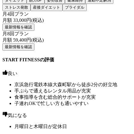
ダイエット
筋力UP
姿勢改善
健康維持
運動不足解消
ストレス発散
産後ダイエット
ブライダル
月4回プラン
月額
33,000
円(税込)
最新情報を確認
月8回プラン
月額
59,400
円(税込)
最新情報を確認
START FITNESSの評価
良い
京浜急行電鉄本線大森町駅から徒歩2分の好立地
手ぶらで通えるレンタル用品が充実
食事指導を含む総合的サポートが充実
子連れOKで忙しい方も通いやすい
気になる
月曜日と木曜日が定休日