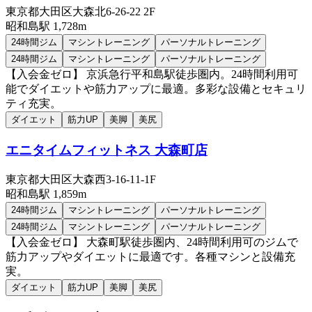
東京都大田区大森北6-26-22 2F
昭和島
駅
1,728m
24時間ジム
マシントレーニング
パーソナルトレーニング
24時間ジム
マシントレーニング
パーソナルトレーニング
【入会金ゼロ】 京浜急行平和島駅徒歩圏内。24時間利用可
能でダイエットや筋力アップに最適。多彩な設備とセキュリ
ティ充実。
ダイエット
筋力UP
美脚
美尻
エニタイムフィットネス 大森町店
東京都大田区大森西3-16-11-1F
昭和島
駅
1,859m
24時間ジム
マシントレーニング
パーソナルトレーニング
24時間ジム
マシントレーニング
パーソナルトレーニング
【入会金ゼロ】 大森町駅徒歩圏内、24時間利用可のジムで
筋力アップやダイエットに最適です。各種マシンと設備充
実。
ダイエット
筋力UP
美脚
美尻