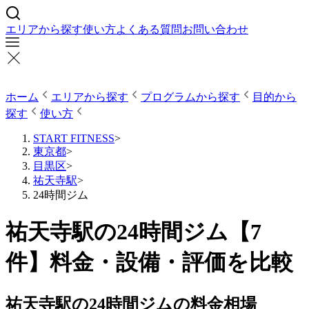
エリアから探す
使い方
よくある質問
お問い合わせ
ホーム
エリアから探す
プログラムから探す
目的から
探す
使い方
START FITNESS
>
東京都
>
目黒区
>
祐天寺駅
>
24時間ジム
祐天寺駅の24時間ジム【7
件】料金・設備・評価を比較
祐天寺駅の24時間ジムの料金相場