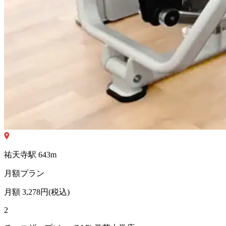
祐天寺
駅
643
m
月額プラン
月額
3,278
円(税込)
2