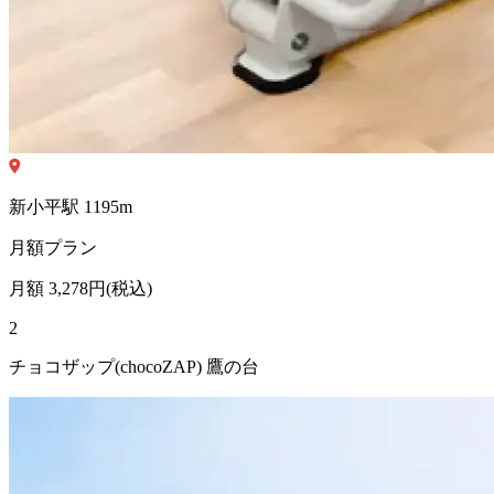
新小平
駅
1195
m
月額プラン
月額
3,278
円(税込)
2
チョコザップ(chocoZAP) 鷹の台