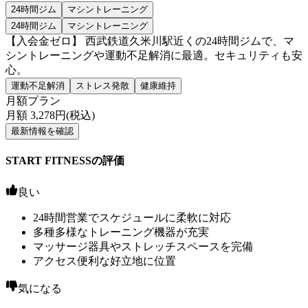
24時間ジム
マシントレーニング
24時間ジム
マシントレーニング
【入会金ゼロ】 西武鉄道久米川駅近くの24時間ジムで、マ
シントレーニングや運動不足解消に最適。セキュリティも安
心。
運動不足解消
ストレス発散
健康維持
月額プラン
月額
3,278
円(税込)
最新情報を確認
START FITNESSの評価
良い
24時間営業でスケジュールに柔軟に対応
多種多様なトレーニング機器が充実
マッサージ器具やストレッチスペースを完備
アクセス便利な好立地に位置
気になる