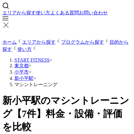
エリアから探す
使い方
よくある質問
お問い合わせ
ホーム
エリアから探す
プログラムから探す
目的から
探す
使い方
START FITNESS
>
東京都
>
小平市
>
新小平駅
>
マシントレーニング
新小平駅のマシントレーニン
グ【7件】料金・設備・評価
を比較