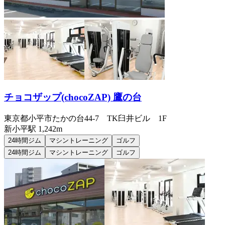
チョコザップ(chocoZAP) 鷹の台
東京都小平市たかの台44-7 TK臼井ビル 1F
新小平
駅
1,242m
24時間ジム
マシントレーニング
ゴルフ
24時間ジム
マシントレーニング
ゴルフ