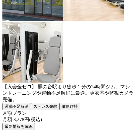
【入会金ゼロ】 鷹の台駅より徒歩１分の24時間ジム。マシ
ントレーニングや運動不足解消に最適。更衣室や監視カメラ
完備。
運動不足解消
ストレス発散
健康維持
月額プラン
月額
3,278
円(税込)
最新情報を確認