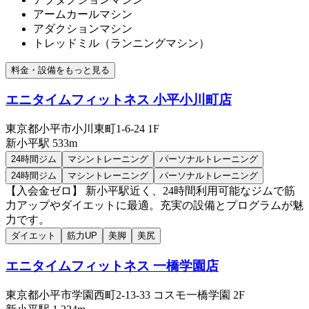
アームカールマシン
アダクションマシン
トレッドミル（ランニングマシン）
料金・設備をもっと見る
エニタイムフィットネス 小平小川町店
東京都小平市小川東町1-6-24 1F
新小平
駅
533m
24時間ジム
マシントレーニング
パーソナルトレーニング
24時間ジム
マシントレーニング
パーソナルトレーニング
【入会金ゼロ】 新小平駅近く、24時間利用可能なジムで筋
力アップやダイエットに最適。充実の設備とプログラムが魅
力です。
ダイエット
筋力UP
美脚
美尻
エニタイムフィットネス 一橋学園店
東京都小平市学園西町2-13-33 コスモ一橋学園 2F