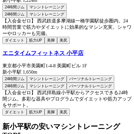
新小平
駅
1,224m
24時間ジム
マシントレーニング
24時間ジム
マシントレーニング
【入会金ゼロ】 西武鉄道多摩湖線一橋学園駅徒歩圏内。24
時間営業で筋力やダイエットに効果的なマシン充実。シャワ
ーやロッカーも完備。
ダイエット
筋力UP
美脚
美尻
エニタイムフィットネス 小平店
東京都小平市美園町1-4-8 美園町ビル 1F
新小平
駅
1,650m
24時間ジム
マシントレーニング
パーソナルトレーニング
24時間ジム
マシントレーニング
パーソナルトレーニング
【入会金ゼロ】 西武拝島線小平駅からアクセスできる24時
間ジム。多彩な器具やプログラムでダイエットや筋力アップ
をサポート。
ダイエット
筋力UP
美脚
美尻
新小平
駅の安い
マシントレーニング