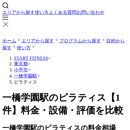
エリアから探す
使い方
よくある質問
お問い合わせ
ホーム
エリアから探す
プログラムから探す
目的から
探す
使い方
START FITNESS
>
東京都
>
小平市
>
一橋学園駅
>
ピラティス
一橋学園駅のピラティス【1
件】料金・設備・評価を比較
一橋学園駅のピラティスの料金相場