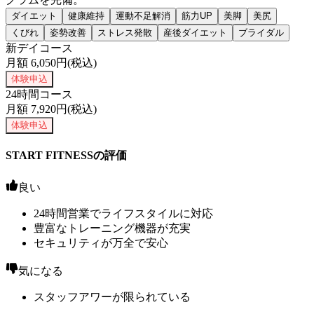
ダイエット
健康維持
運動不足解消
筋力UP
美脚
美尻
くびれ
姿勢改善
ストレス発散
産後ダイエット
ブライダル
新デイコース
月額
6,050
円(税込)
体験申込
24時間コース
月額
7,920
円(税込)
体験申込
START FITNESSの評価
良い
24時間営業でライフスタイルに対応
豊富なトレーニング機器が充実
セキュリティが万全で安心
気になる
スタッフアワーが限られている