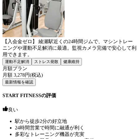
【入会金ゼロ】 綾瀬駅近くの24時間ジムで、マシントレー
ニングや運動不足解消に最適。監視カメラ完備で安心して利
用できます。
運動不足解消
ストレス発散
健康維持
月額プラン
月額
3,278
円(税込)
最新情報を確認
START FITNESSの評価
良い
駅から徒歩2分の好立地
24時間営業で時間に融通が利く
多彩なトレーニング機器が充実