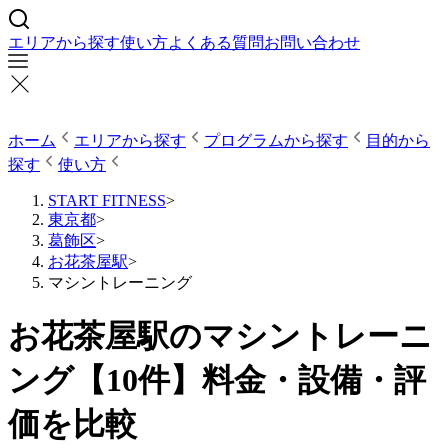
エリアから探す
使い方
よくある質問
お問い合わせ
ホーム
エリアから探す
プログラムから探す
目的から
探す
使い方
START FITNESS
>
東京都
>
葛飾区
>
お花茶屋駅
>
マシントレーニング
お花茶屋駅のマシントレーニ
ング【10件】料金・設備・評
価を比較