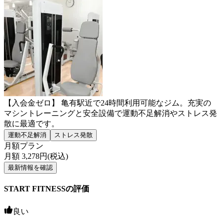
【入会金ゼロ】 亀有駅近で24時間利用可能なジム。充実の
マシントレーニングと安全設備で運動不足解消やストレス発
散に最適です。
運動不足解消
ストレス発散
月額プラン
月額
3,278
円(税込)
最新情報を確認
START FITNESSの評価
良い