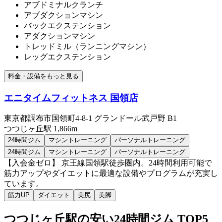
アブドミナルクランチ
アブダクションマシン
バックエクステンション
アダクションマシン
トレッドミル（ランニングマシン）
レッグエクステンション
料金・設備をもっと見る
エニタイムフィットネス 国領店
東京都調布市国領町4-8-1 グランドール武戸野 B1
つつじヶ丘
駅
1,866m
24時間ジム
マシントレーニング
パーソナルトレーニング
24時間ジム
マシントレーニング
パーソナルトレーニング
【入会金ゼロ】 京王線国領駅徒歩圏内。24時間利用可能で
筋力アップやダイエットに最適な設備やプログラムが充実し
ています。
筋力UP
ダイエット
美尻
美脚
つつじヶ丘
駅の安い
24時間ジム
TOP5