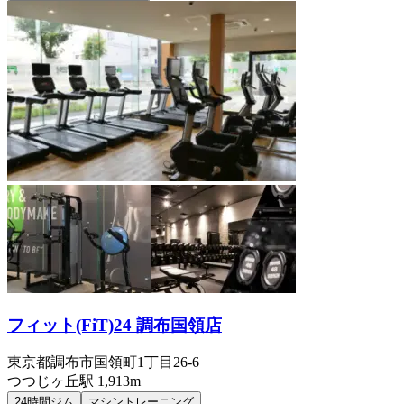
フィット(FiT)24 調布国領店
東京都調布市国領町1丁目26-6
つつじヶ丘
駅
1,913m
24時間ジム
マシントレーニング