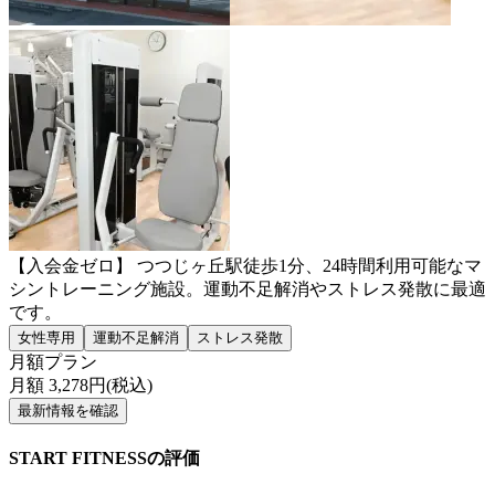
【入会金ゼロ】 つつじヶ丘駅徒歩1分、24時間利用可能なマ
シントレーニング施設。運動不足解消やストレス発散に最適
です。
女性専用
運動不足解消
ストレス発散
月額プラン
月額
3,278
円(税込)
最新情報を確認
START FITNESSの評価