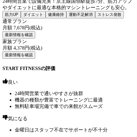
24時間営業で設備充実！京王線国領駅徒歩7分、筋力アップ
やダイエットに最適な本格的マシントレーニングも安心。
筋力UP
ダイエット
健康維持
運動不足解消
ストレス発散
通常プラン
月額
7,678
円(税込)
最新情報を確認
家族プラン
月額
4,378
円(税込)
最新情報を確認
START FITNESSの評価
良い
24時間営業で通いやすさが抜群
機器の種類が豊富でトレーニングに最適
無料駐車場完備で車での来館がスムーズ
気になる
金曜日はスタッフ不在でサポートが不十分