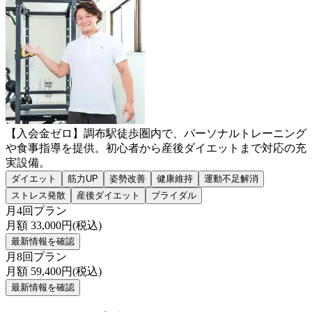
【入会金ゼロ】調布駅徒歩圏内で、パーソナルトレーニング
や食事指導を提供。初心者から産後ダイエットまで対応の充
実設備。
ダイエット
筋力UP
姿勢改善
健康維持
運動不足解消
ストレス発散
産後ダイエット
ブライダル
月4回プラン
月額
33,000
円(税込)
最新情報を確認
月8回プラン
月額
59,400
円(税込)
最新情報を確認