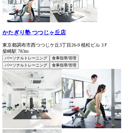
かたぎり塾 つつじヶ丘店
東京都調布市西つつじケ丘3丁目26-9 植松ビル 3Ｆ
柴崎
駅
783m
パーソナルトレーニング
食事指導/管理
パーソナルトレーニング
食事指導/管理