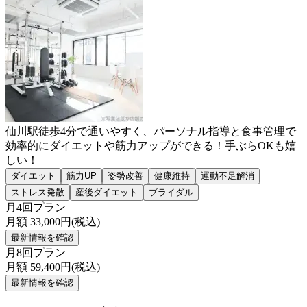
仙川駅徒歩4分で通いやすく、パーソナル指導と食事管理で
効率的にダイエットや筋力アップができる！手ぶらOKも嬉
しい！
ダイエット
筋力UP
姿勢改善
健康維持
運動不足解消
ストレス発散
産後ダイエット
ブライダル
月4回プラン
月額
33,000
円(税込)
最新情報を確認
月8回プラン
月額
59,400
円(税込)
最新情報を確認