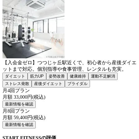
【入会金ゼロ】つつじヶ丘駅近くで、初心者から産後ダイエ
ットまで対応。個別指導や食事管理、レンタルも充実。
ダイエット
筋力UP
姿勢改善
健康維持
運動不足解消
ストレス発散
産後ダイエット
ブライダル
月4回プラン
月額
33,000
円(税込)
最新情報を確認
月8回プラン
月額
59,400
円(税込)
最新情報を確認
START FITNESSの評価