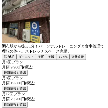
調布駅から徒歩1分！パーソナルトレーニングと食事管理で
理想の体へ。ストレッチスペース完備。
筋力UP
ダイエット
美尻
美脚
くびれ
姿勢改善
月4回プラン
月額
9,900
円(税込)
最新情報を確認
月8回プラン
月額
19,800
円(税込)
最新情報を確認
月12回プラン
月額
29,700
円(税込)
最新情報を確認