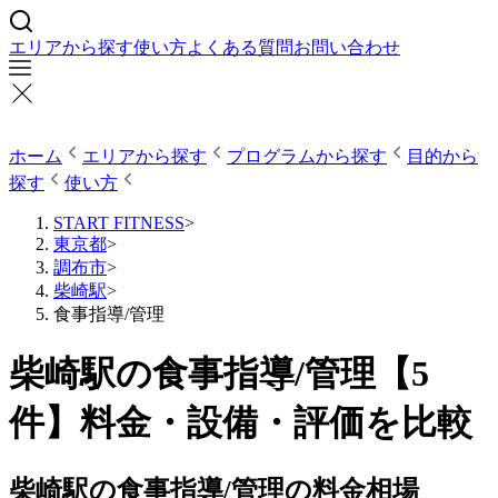
エリアから探す
使い方
よくある質問
お問い合わせ
ホーム
エリアから探す
プログラムから探す
目的から
探す
使い方
START FITNESS
>
東京都
>
調布市
>
柴崎駅
>
食事指導/管理
柴崎駅の食事指導/管理【5
件】料金・設備・評価を比較
柴崎駅の食事指導/管理の料金相場