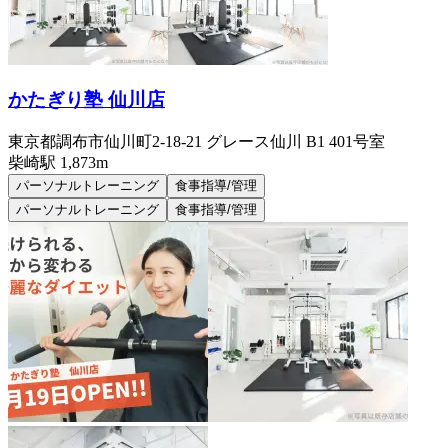
かたぎり塾 仙川店
東京都調布市仙川町2-18-21 グレース仙川 B1 401号室
柴崎
駅
1,873m
パーソナルトレーニング
食事指導/管理
パーソナルトレーニング
食事指導/管理