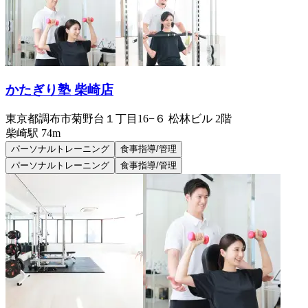
かたぎり塾 柴崎店
東京都調布市菊野台１丁目16−６ 松林ビル 2階
柴崎
駅
74m
パーソナルトレーニング
食事指導/管理
パーソナルトレーニング
食事指導/管理