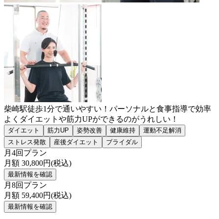
柴崎駅徒歩1分で通いやすい！パーソナルと食事指導で効率
よくダイエットや筋力UPができるのがうれしい！
ダイエット
筋力UP
姿勢改善
健康維持
運動不足解消
ストレス発散
産後ダイエット
ブライダル
月4回プラン
月額
30,800
円(税込)
最新情報を確認
月8回プラン
月額
59,400
円(税込)
最新情報を確認