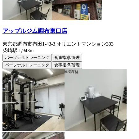
アップルジム調布東口店
東京都調布市布田1-43-3 オリエントマンション303
柴崎
駅
1,943m
パーソナルトレーニング
食事指導/管理
パーソナルトレーニング
食事指導/管理