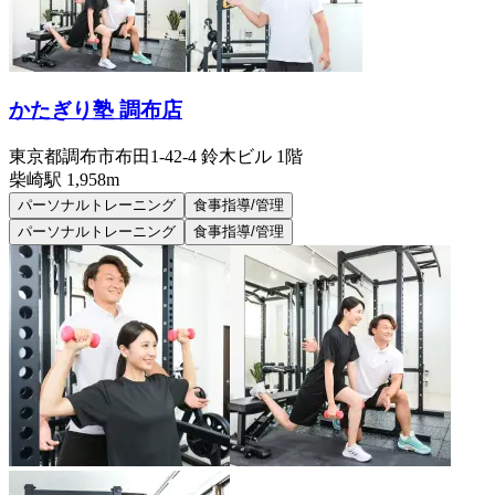
かたぎり塾 調布店
東京都調布市布田1-42-4 鈴木ビル 1階
柴崎
駅
1,958m
パーソナルトレーニング
食事指導/管理
パーソナルトレーニング
食事指導/管理