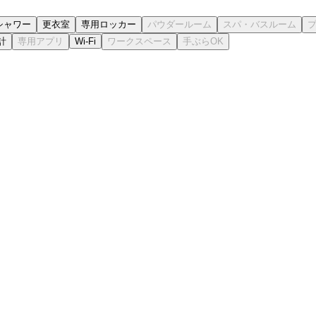
シャワー
更衣室
専用ロッカー
計
Wi-Fi