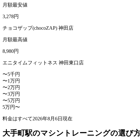
月額最安値
3,278
円
チョコザップ(chocoZAP) 神田店
月額最高値
8,980
円
エニタイムフィットネス 神田東口店
〜5千円
〜1万円
〜2万円
〜3万円
〜5万円
5万円〜
料金はすべて
2026年8月6日
現在
大手町駅のマシントレーニングの選び