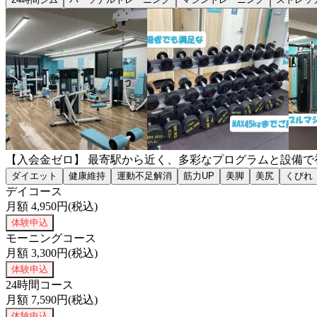
【入会金ゼロ】 最寄駅から近く、多彩なプログラムと設備
ダイエット
健康維持
運動不足解消
筋力UP
美脚
美尻
くびれ
デイコース
月額
4,950
円(税込)
体験申込
モーニングコース
月額
3,300
円(税込)
体験申込
24時間コース
月額
7,590
円(税込)
体験申込