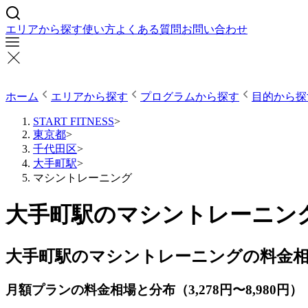
エリアから探す
使い方
よくある質問
お問い合わせ
ホーム
エリアから探す
プログラムから探す
目的から探
START FITNESS
>
東京都
>
千代田区
>
大手町駅
>
マシントレーニング
大手町駅のマシントレーニング
大手町駅のマシントレーニングの料金
月額プランの料金相場と分布（3,278円〜8,980円）