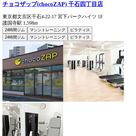
チョコザップ(chocoZAP) 千石四丁目店
東京都文京区千石4-22-17 宮下パークハイツ 1F
護国寺
駅
1,598m
24時間ジム
マシントレーニング
ピラティス
24時間ジム
マシントレーニング
ピラティス