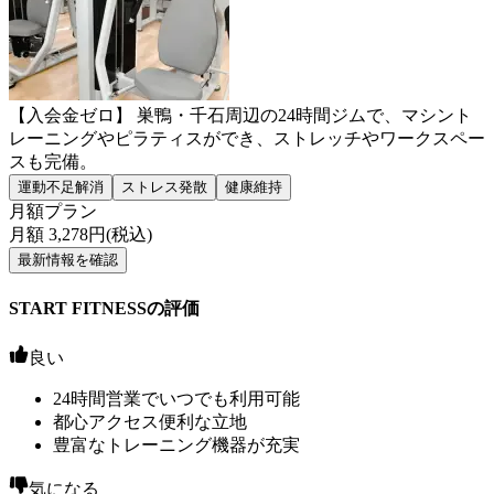
【入会金ゼロ】 巣鴨・千石周辺の24時間ジムで、マシント
レーニングやピラティスができ、ストレッチやワークスペー
スも完備。
運動不足解消
ストレス発散
健康維持
月額プラン
月額
3,278
円(税込)
最新情報を確認
START FITNESSの評価
良い
24時間営業でいつでも利用可能
都心アクセス便利な立地
豊富なトレーニング機器が充実
気になる