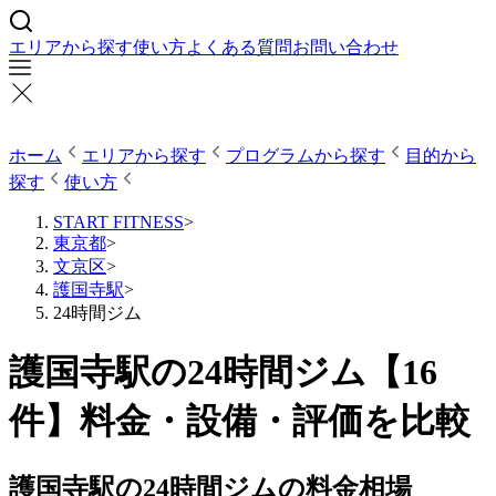
エリアから探す
使い方
よくある質問
お問い合わせ
ホーム
エリアから探す
プログラムから探す
目的から
探す
使い方
START FITNESS
>
東京都
>
文京区
>
護国寺駅
>
24時間ジム
護国寺駅の24時間ジム【16
件】料金・設備・評価を比較
護国寺駅の24時間ジムの料金相場