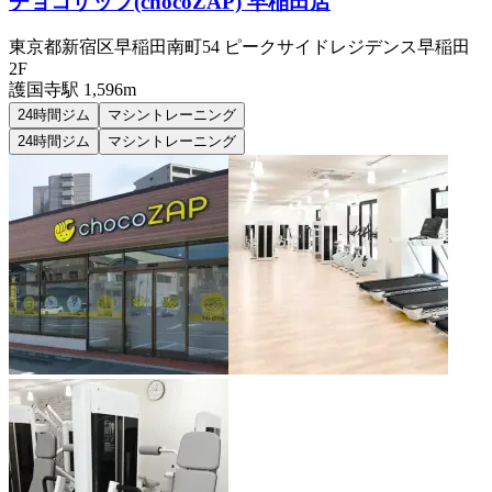
チョコザップ(chocoZAP) 早稲田店
東京都新宿区早稲田南町54 ピークサイドレジデンス早稲田
2F
護国寺
駅
1,596m
24時間ジム
マシントレーニング
24時間ジム
マシントレーニング