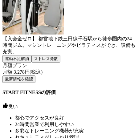
【入会金ゼロ】 都営地下鉄三田線千石駅から徒歩圏内の24
時間ジム。マシントレーニングやピラティスができ、設備も
充実。
運動不足解消
ストレス発散
月額プラン
月額
3,278
円(税込)
最新情報を確認
START FITNESSの評価
良い
都心でアクセスが良好
24時間営業で利用しやすい
多彩なトレーニング機器が充実
セキュリティがしっかり管理