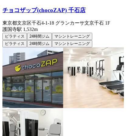
チョコザップ(chocoZAP) 千石店
東京都文京区千石4-1-18 グランカーサ文京千石 1F
護国寺
駅
1,532m
ピラティス
24時間ジム
マシントレーニング
ピラティス
24時間ジム
マシントレーニング