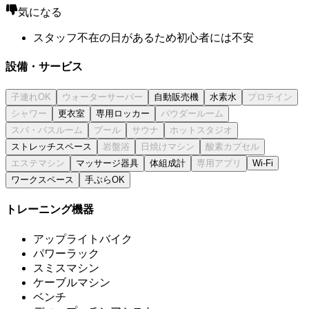
気になる
スタッフ不在の日があるため初心者には不安
設備・サービス
自動販売機
水素水
更衣室
専用ロッカー
ストレッチスペース
マッサージ器具
体組成計
Wi-Fi
ワークスペース
手ぶらOK
トレーニング機器
アップライトバイク
パワーラック
スミスマシン
ケーブルマシン
ベンチ