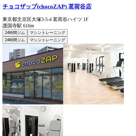
チョコザップ(chocoZAP) 茗荷谷店
東京都文京区大塚3-5-4 茗荷谷ハイツ 1F
護国寺
駅
616m
24時間ジム
マシントレーニング
24時間ジム
マシントレーニング