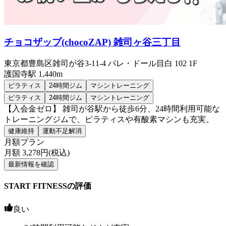
チョコザップ(chocoZAP) 雑司ヶ谷三丁目
東京都豊島区雑司が谷3-11-4 パレ・ドール目白 102 1F
護国寺
駅
1,440m
ピラティス
24時間ジム
マシントレーニング
ピラティス
24時間ジム
マシントレーニング
【入会金ゼロ】 雑司が谷駅から徒歩6分、24時間利用可能な
トレーニングジムで、ピラティスや有酸素マシンも充実。
健康維持
運動不足解消
月額プラン
月額
3,278
円(税込)
最新情報を確認
START FITNESSの評価
良い