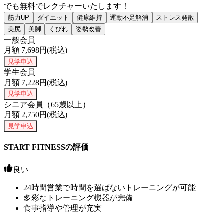
でも無料でレクチャーいたします！
筋力UP
ダイエット
健康維持
運動不足解消
ストレス発散
美尻
美脚
くびれ
姿勢改善
一般会員
月額
7,698
円(税込)
見学申込
学生会員
月額
7,228
円(税込)
見学申込
シニア会員（65歳以上）
月額
2,750
円(税込)
見学申込
START FITNESSの評価
良い
24時間営業で時間を選ばないトレーニングが可能
多彩なトレーニング機器が完備
食事指導や管理が充実