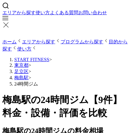
エリアから探す
使い方
よくある質問
お問い合わせ
ホーム
エリアから探す
プログラムから探す
目的から
探す
使い方
START FITNESS
>
東京都
>
足立区
>
梅島駅
>
24時間ジム
梅島駅の24時間ジム【9件】
料金・設備・評価を比較
梅島駅の24時間ジムの料金相場