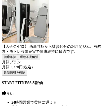
【入会金ゼロ】 西新井駅から徒歩10分の24時間ジム。有酸
素・筋トレ設備充実で健康維持に最適です。
健康維持
運動不足解消
月額プラン
月額
3,278
円(税込)
最新情報を確認
START FITNESSの評価
良い
24時間営業で柔軟に通える