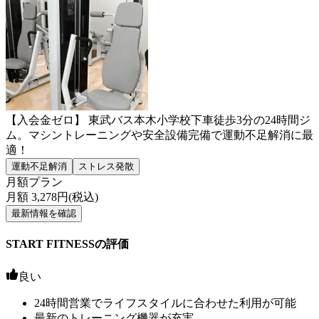
【入会金ゼロ】 東武バス本木小学校下車徒歩3分の24時間ジ
ム。マシントレーニングや安全設備完備で運動不足解消に最
適！
運動不足解消
ストレス発散
月額プラン
月額
3,278
円(税込)
最新情報を確認
START FITNESSの評価
良い
24時間営業でライフスタイルに合わせた利用が可能
最新のトレーニング機器が充実