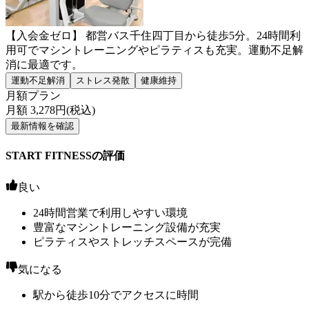
【入会金ゼロ】 都営バス千住四丁目から徒歩5分。24時間利
用可でマシントレーニングやピラティスも充実。運動不足解
消に最適です。
運動不足解消
ストレス発散
健康維持
月額プラン
月額
3,278
円(税込)
最新情報を確認
START FITNESSの評価
良い
24時間営業で利用しやすい環境
豊富なマシントレーニング設備が充実
ピラティスやストレッチスペースが完備
気になる
駅から徒歩10分でアクセスに時間