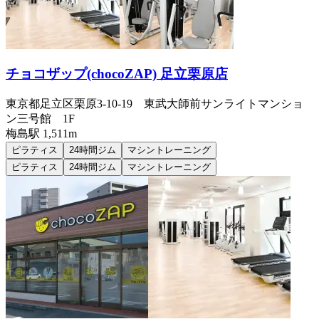
チョコザップ(chocoZAP) 足立栗原店
東京都足立区栗原3-10-19 東武大師前サンライトマンショ
ン三号館 1F
梅島
駅
1,511m
ピラティス
24時間ジム
マシントレーニング
ピラティス
24時間ジム
マシントレーニング