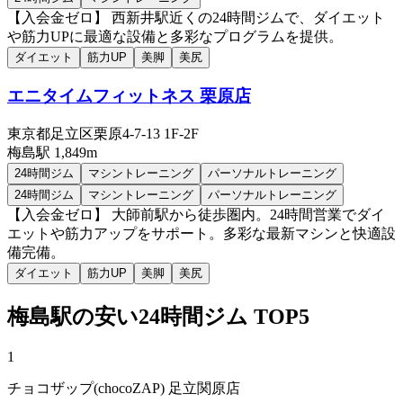
【入会金ゼロ】 西新井駅近くの24時間ジムで、ダイエット
や筋力UPに最適な設備と多彩なプログラムを提供。
ダイエット
筋力UP
美脚
美尻
エニタイムフィットネス 栗原店
東京都足立区栗原4-7-13 1F-2F
梅島
駅
1,849m
24時間ジム
マシントレーニング
パーソナルトレーニング
24時間ジム
マシントレーニング
パーソナルトレーニング
【入会金ゼロ】 大師前駅から徒歩圏内。24時間営業でダイ
エットや筋力アップをサポート。多彩な最新マシンと快適設
備完備。
ダイエット
筋力UP
美脚
美尻
梅島
駅の安い
24時間ジム
TOP5
1
チョコザップ(chocoZAP) 足立関原店