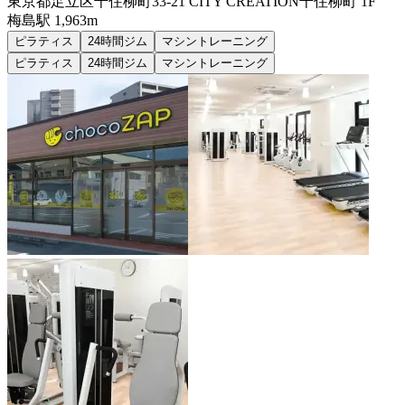
東京都足立区千住柳町33-21 CITY CREATION千住柳町 1F
梅島
駅
1,963m
ピラティス
24時間ジム
マシントレーニング
ピラティス
24時間ジム
マシントレーニング