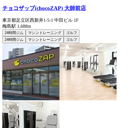
チョコザップ(chocoZAP) 大師前店
東京都足立区西新井1-5-1 中田ビル 1F
梅島
駅
1,688m
24時間ジム
マシントレーニング
ゴルフ
24時間ジム
マシントレーニング
ゴルフ