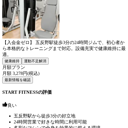
【入会金ゼロ】 五反野駅徒歩3分の24時間ジムで、初心者か
ら本格的なトレーニングまで対応。設備充実で健康維持に最
適。
健康維持
運動不足解消
月額プラン
月額
3,278
円(税込)
最新情報を確認
START FITNESSの評価
良い
五反野駅から徒歩3分の好立地
24時間営業で好きな時間に利用可能
多彩なマシンで全身を効果的に鍛える環境