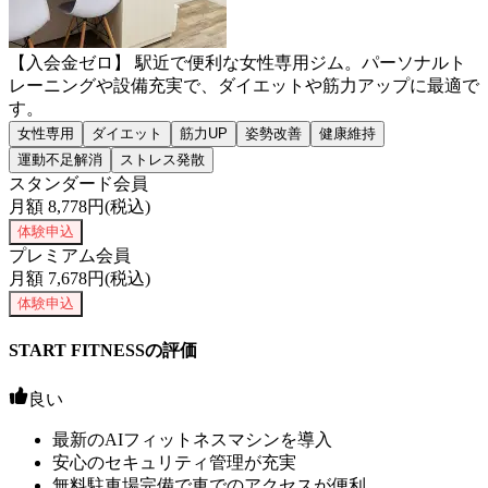
【入会金ゼロ】 駅近で便利な女性専用ジム。パーソナルト
レーニングや設備充実で、ダイエットや筋力アップに最適で
す。
女性専用
ダイエット
筋力UP
姿勢改善
健康維持
運動不足解消
ストレス発散
スタンダード会員
月額
8,778
円(税込)
体験申込
プレミアム会員
月額
7,678
円(税込)
体験申込
START FITNESSの評価
良い
最新のAIフィットネスマシンを導入
安心のセキュリティ管理が充実
無料駐車場完備で車でのアクセスが便利