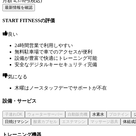
月額
4,378
円(税込)
最新情報を確認
START FITNESSの評価
良い
24時間営業で利用しやすい
無料駐車場で車でのアクセスが便利
設備が豊富で快適にトレーニング可能
安全なデジタルキーセキュリティ完備
気になる
木曜はノースタッフデーでサポートが不在
設備・サービス
水素水
日焼けマシン
体組成
トレーニング機器