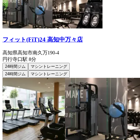
フィット(FiT)24 高知中万々店
高知県高知市南久万190-4
円行寺口
駅
8分
24時間ジム
マシントレーニング
24時間ジム
マシントレーニング