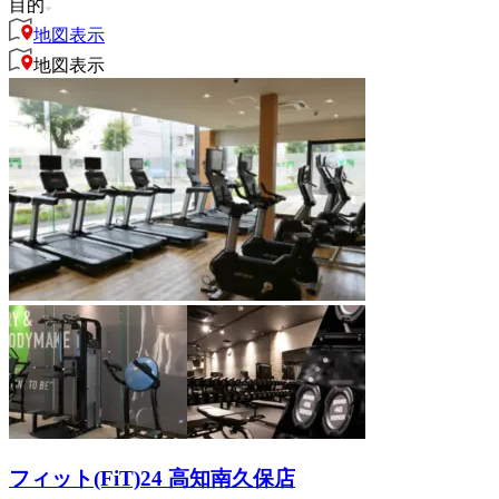
目的
地図表示
地図表示
フィット(FiT)24 高知南久保店