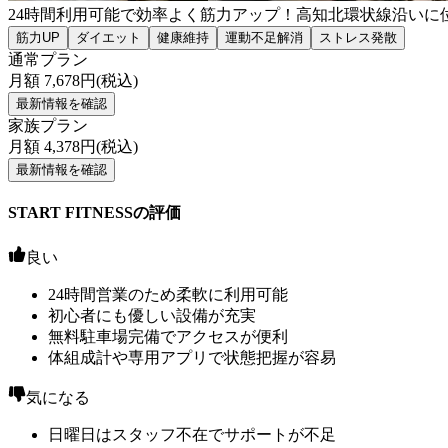
24時間利用可能で効率よく筋力アップ！高知北環状線沿いに
筋力UP
ダイエット
健康維持
運動不足解消
ストレス発散
通常プラン
月額
7,678
円(税込)
最新情報を確認
家族プラン
月額
4,378
円(税込)
最新情報を確認
START FITNESSの評価
良い
24時間営業のため柔軟に利用可能
初心者にも優しい設備が充実
無料駐車場完備でアクセスが便利
体組成計や専用アプリで状態把握が容易
気になる
日曜日はスタッフ不在でサポートが不足