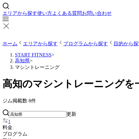
エリアから探す
使い方
よくある質問
お問い合わせ
ホーム
エリアから探す
プログラムから探す
目的から探
START FITNESS
>
高知県
>
マシントレーニング
高知のマシントレーニングを
ジム掲載数
8
件
更新
1
料金
プログラム