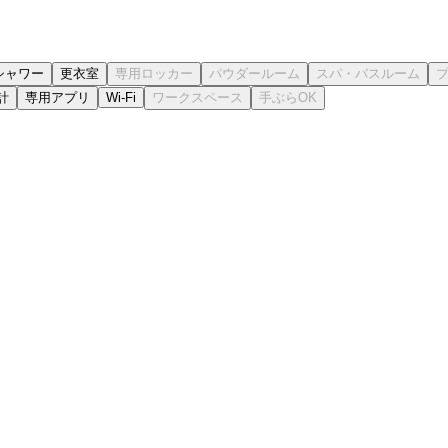
シャワー
更衣室
計
専用アプリ
Wi-Fi