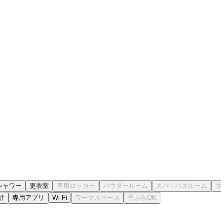
シャワー
更衣室
計
専用アプリ
Wi-Fi