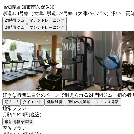
高知県高知市南久保5-36
県道374号線（大津...
県道374号線（大津バイパス）沿い、高
24時間ジム
マシントレーニング
24時間ジム
マシントレーニング
好きな時間に自分のペースで鍛えられる24時間ジム！初心者
筋力UP
ダイエット
健康維持
運動不足解消
ストレス発散
通常プラン
月額
7,678
円(税込)
最新情報を確認
家族プラン