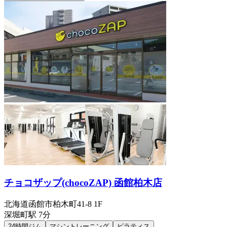
チョコザップ(chocoZAP) 函館柏木店
北海道函館市柏木町41-8 1F
深堀町
駅
7分
24時間ジム
マシントレーニング
ピラティス