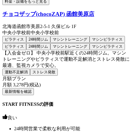
料金・設備をもっと見る
チョコザップ(chocoZAP) 函館美原店
北海道函館市美原2-5-1 久保ビル 1F
中央小学校前
中央小学校前
ピラティス
24時間ジム
マシントレーニング
マシンピラティス
ピラティス
24時間ジム
マシントレーニング
マシンピラティス
【入会金ゼロ】 中央小学校前駅近くの24時間ジム。マシン
トレーニングやピラティスで運動不足解消とストレス発散に
最適、監視カメラで安心。
運動不足解消
ストレス発散
月額プラン
月額
3,278
円(税込)
最新情報を確認
START FITNESSの評価
良い
24時間営業で柔軟な利用が可能