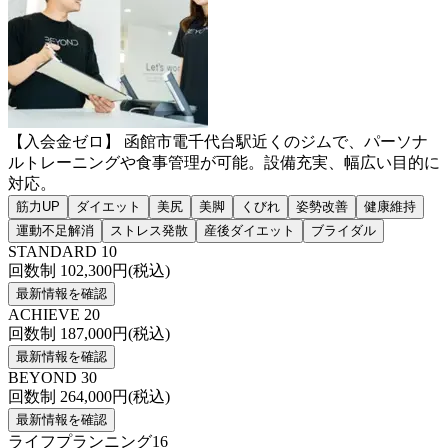
【入会金ゼロ】 函館市電千代台駅近くのジムで、パーソナ
ルトレーニングや食事管理が可能。設備充実、幅広い目的に
対応。
筋力UP
ダイエット
美尻
美脚
くびれ
姿勢改善
健康維持
運動不足解消
ストレス発散
産後ダイエット
ブライダル
STANDARD 10
回数制
102,300
円(税込)
最新情報を確認
ACHIEVE 20
回数制
187,000
円(税込)
最新情報を確認
BEYOND 30
回数制
264,000
円(税込)
最新情報を確認
ライフプランニング16