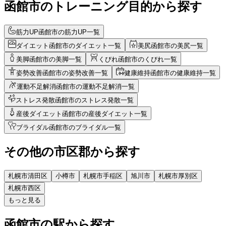
函館市のトレーニング目的から探す
筋力UP
函館市の筋力UP一覧
ダイエット
函館市のダイエット一覧
美尻
函館市の美尻一覧
美脚
函館市の美脚一覧
くびれ
函館市のくびれ一覧
姿勢改善
函館市の姿勢改善一覧
健康維持
函館市の健康維持一覧
運動不足解消
函館市の運動不足解消一覧
ストレス発散
函館市のストレス発散一覧
産後ダイエット
函館市の産後ダイエット一覧
ブライダル
函館市のブライダル一覧
その他の市区郡から探す
札幌市清田区
小樽市
札幌市手稲区
旭川市
札幌市厚別区
札幌市西区
もっと見る
函館市
の駅から
探す