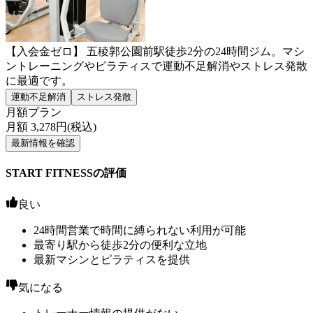
【入会金ゼロ】 五稜郭公園前駅徒歩2分の24時間ジム。マシ
ントレーニングやピラティスで運動不足解消やストレス発散
に最適です。
運動不足解消
ストレス発散
月額プラン
月額
3,278
円(税込)
最新情報を確認
START FITNESSの評価
良い
24時間営業で時間に縛られない利用が可能
最寄り駅から徒歩2分の便利な立地
最新マシンとピラティスを提供
気になる