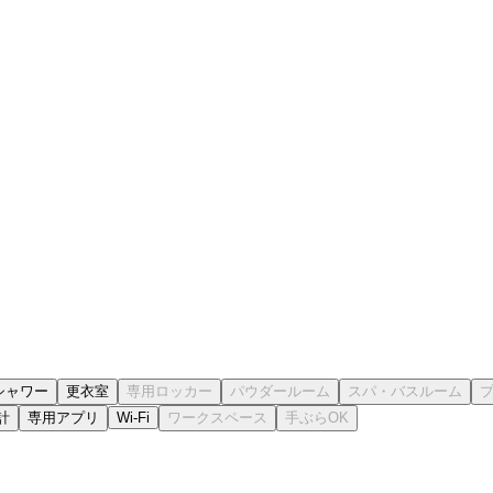
シャワー
更衣室
計
専用アプリ
Wi-Fi