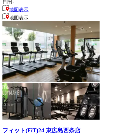
目的
地図表示
地図表示
フィット(FiT)24 東広島西条店