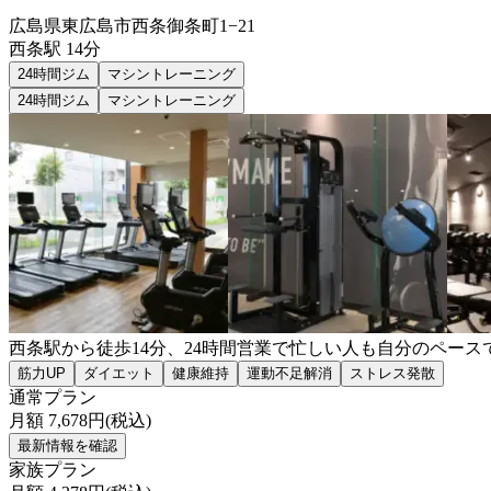
広島県東広島市西条御条町1−21
西条
駅
14分
24時間ジム
マシントレーニング
24時間ジム
マシントレーニング
西条駅から徒歩14分、24時間営業で忙しい人も自分のペー
筋力UP
ダイエット
健康維持
運動不足解消
ストレス発散
通常プラン
月額
7,678
円(税込)
最新情報を確認
家族プラン