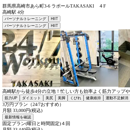
群馬県高崎市あら町3-6 ラポールTAKASAKI ４F
高崎
駅
4分
パーソナルトレーニング
HIIT
パーソナルトレーニング
HIIT
高崎駅から徒歩4分の立地！忙しい方も効率よく筋力アップ
筋力UP
ダイエット
美尻
美脚
くびれ
健康維持
運動不足解消
3万円プラン（24/7おすすめ）
月額
33,000
円(税込)
最新情報を確認
固定プラン(曜日と時間固定)４回
月額
33,440
円(税込)