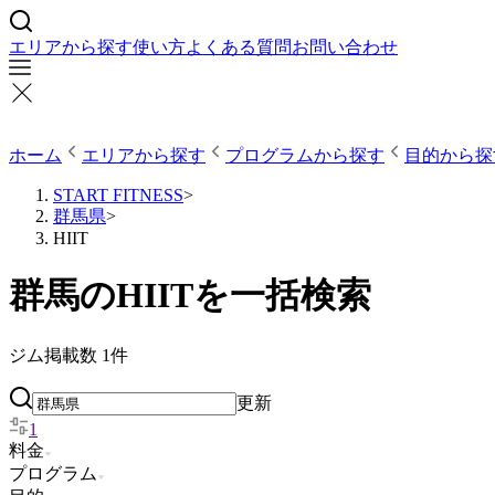
エリアから探す
使い方
よくある質問
お問い合わせ
ホーム
エリアから探す
プログラムから探す
目的から探
START FITNESS
>
群馬県
>
HIIT
群馬のHIITを一括検索
ジム掲載数
1
件
更新
1
料金
プログラム