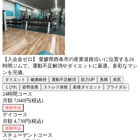
【入会金ゼロ】 愛媛県西条市の産業道路沿いに位置する24
時間ジムで、運動不足解消やダイエットに最適。多彩なマシ
ンを完備。
ダイエット
健康維持
運動不足解消
筋力UP
美脚
美尻
くびれ
姿勢改善
ストレス発散
産後ダイエット
ブライダル
24時間コース
月額
7,040
円(税込)
体験申込
デイコース
月額
4,730
円(税込)
体験申込
スチューデントコース