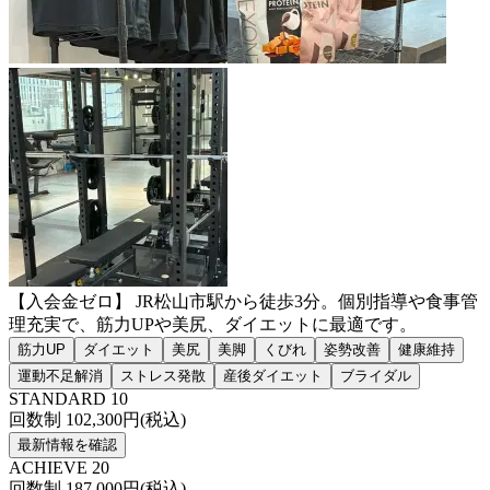
【入会金ゼロ】 JR松山市駅から徒歩3分。個別指導や食事管
理充実で、筋力UPや美尻、ダイエットに最適です。
筋力UP
ダイエット
美尻
美脚
くびれ
姿勢改善
健康維持
運動不足解消
ストレス発散
産後ダイエット
ブライダル
STANDARD 10
回数制
102,300
円(税込)
最新情報を確認
ACHIEVE 20
回数制
187,000
円(税込)