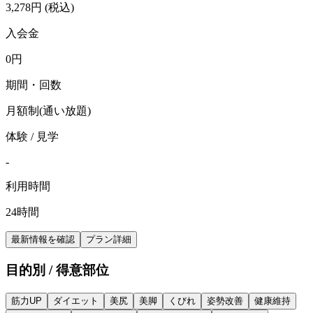
3,278
円
(税込)
入会金
0
円
期間・回数
月額制(通い放題)
体験 / 見学
-
利用時間
24時間
最新情報を確認
プラン詳細
目的別 / 得意部位
筋力UP
ダイエット
美尻
美脚
くびれ
姿勢改善
健康維持