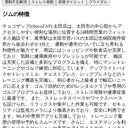
運動不足解消
ストレス発散
産後ダイエット
ブライダル
ジムの特徴
チョコザップ(chocoZAP) 太田店は、太田市の中心部からア
クセスしやすい便利な場所に位置する24時間営業のフィット
ネス施設です。最寄駅は太田市営バスの太田記念病院南停留
所から徒歩わずか3分と、通勤や通学のついでに立ち寄れる
利便性が魅力です。周辺にはショッピングや飲食店が充実し
ており、気軽に健康維持やリフレッシュが可能です。 施設
は充実した設備と多彩なプログラムを備え、特にマシントレ
ーニングやゴルフ練習に対応しています。アップライトバイ
クやトレッドミル、チェストプレス、レッグプレスなどのト
レーニング機器を完備し、初心者から上級者まで幅広いニー
ズに応えます。ゴルフ目的のためのレンタルクラブや専用の
ゴルフプログラムも提供しており、ストレス発散や健康促進
に最適です。 また、ストレッチスペースやワークスペース
も設けられ、リラックスや集中した作業も可能です。セキュ
リティは監視カメラにより徹底されており、安全に利用でき
ます。Wi-Fiや専用アプリも完備しており、トレーニング履
歴の管理や予約もスムーズです。さらに、エステマシンを利