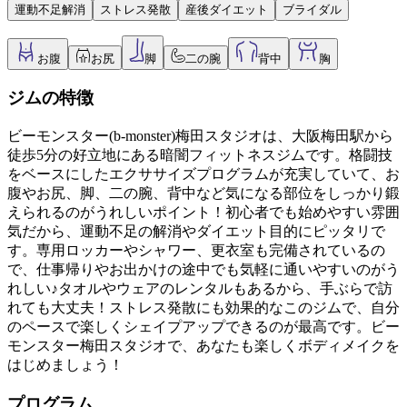
運動不足解消
ストレス発散
産後ダイエット
ブライダル
お腹
お尻
脚
二の腕
背中
胸
ジムの特徴
ビーモンスター(b-monster)梅田スタジオは、大阪梅田駅から
徒歩5分の好立地にある暗闇フィットネスジムです。格闘技
をベースにしたエクササイズプログラムが充実していて、お
腹やお尻、脚、二の腕、背中など気になる部位をしっかり鍛
えられるのがうれしいポイント！初心者でも始めやすい雰囲
気だから、運動不足の解消やダイエット目的にピッタリで
す。専用ロッカーやシャワー、更衣室も完備されているの
で、仕事帰りやお出かけの途中でも気軽に通いやすいのがう
れしい♪タオルやウェアのレンタルもあるから、手ぶらで訪
れても大丈夫！ストレス発散にも効果的なこのジムで、自分
のペースで楽しくシェイプアップできるのが最高です。ビー
モンスター梅田スタジオで、あなたも楽しくボディメイクを
はじめましょう！
プログラム