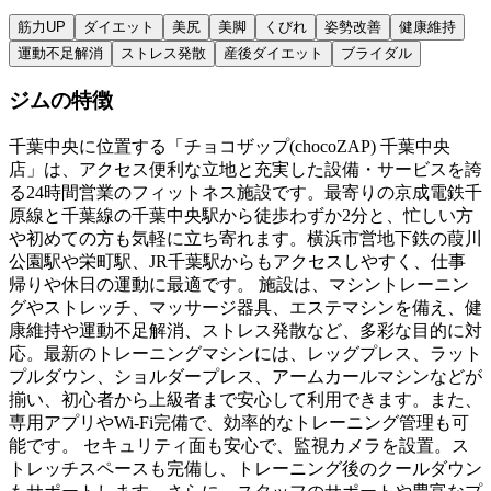
筋力UP
ダイエット
美尻
美脚
くびれ
姿勢改善
健康維持
運動不足解消
ストレス発散
産後ダイエット
ブライダル
ジムの特徴
千葉中央に位置する「チョコザップ(chocoZAP) 千葉中央
店」は、アクセス便利な立地と充実した設備・サービスを誇
る24時間営業のフィットネス施設です。最寄りの京成電鉄千
原線と千葉線の千葉中央駅から徒歩わずか2分と、忙しい方
や初めての方も気軽に立ち寄れます。横浜市営地下鉄の葭川
公園駅や栄町駅、JR千葉駅からもアクセスしやすく、仕事
帰りや休日の運動に最適です。 施設は、マシントレーニン
グやストレッチ、マッサージ器具、エステマシンを備え、健
康維持や運動不足解消、ストレス発散など、多彩な目的に対
応。最新のトレーニングマシンには、レッグプレス、ラット
プルダウン、ショルダープレス、アームカールマシンなどが
揃い、初心者から上級者まで安心して利用できます。また、
専用アプリやWi-Fi完備で、効率的なトレーニング管理も可
能です。 セキュリティ面も安心で、監視カメラを設置。ス
トレッチスペースも完備し、トレーニング後のクールダウン