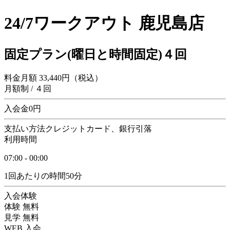
24/7ワークアウト 鹿児島店
固定プラン(曜日と時間固定)４回
料金
月額
33,440
円（税込）
月額
制
/
４回
入会金
0
円
支払い方法
クレジットカード、銀行引落
利用時間
07:00
-
00:00
1回あたりの時間
50分
入会体験
体験 無料
見学 無料
WEB 入会