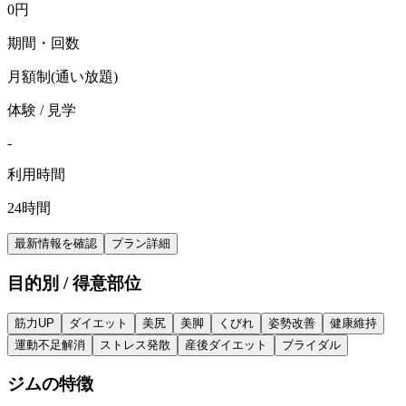
0
円
期間・回数
月額制(通い放題)
体験 / 見学
-
利用時間
24時間
最新情報を確認
プラン詳細
目的別 / 得意部位
筋力UP
ダイエット
美尻
美脚
くびれ
姿勢改善
健康維持
運動不足解消
ストレス発散
産後ダイエット
ブライダル
ジムの特徴