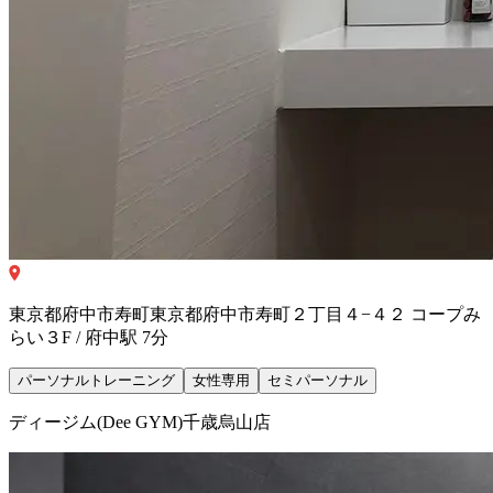
東京都府中市寿町東京都​府中市寿町２丁目４−４２ コープみ
らい３F / 府中駅 7分
パーソナルトレーニング
女性専用
セミパーソナル
ディージム(Dee GYM)千歳烏山店