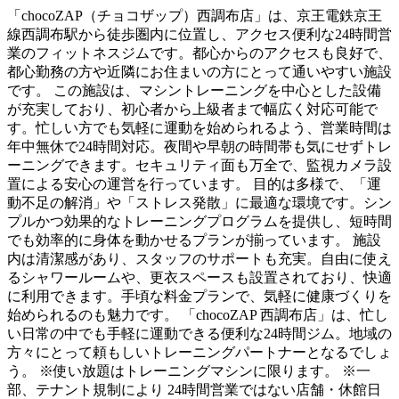
「chocoZAP（チョコザップ）西調布店」は、京王電鉄京王
線西調布駅から徒歩圏内に位置し、アクセス便利な24時間営
業のフィットネスジムです。都心からのアクセスも良好で、
都心勤務の方や近隣にお住まいの方にとって通いやすい施設
です。 この施設は、マシントレーニングを中心とした設備
が充実しており、初心者から上級者まで幅広く対応可能で
す。忙しい方でも気軽に運動を始められるよう、営業時間は
年中無休で24時間対応。夜間や早朝の時間帯も気にせずトレ
ーニングできます。セキュリティ面も万全で、監視カメラ設
置による安心の運営を行っています。 目的は多様で、「運
動不足の解消」や「ストレス発散」に最適な環境です。シン
プルかつ効果的なトレーニングプログラムを提供し、短時間
でも効率的に身体を動かせるプランが揃っています。 施設
内は清潔感があり、スタッフのサポートも充実。自由に使え
るシャワールームや、更衣スペースも設置されており、快適
に利用できます。手頃な料金プランで、気軽に健康づくりを
始められるのも魅力です。 「chocoZAP 西調布店」は、忙し
い日常の中でも手軽に運動できる便利な24時間ジム。地域の
方々にとって頼もしいトレーニングパートナーとなるでしょ
う。 ※使い放題はトレーニングマシンに限ります。 ※一
部、テナント規制により 24時間営業ではない店舗・休館日