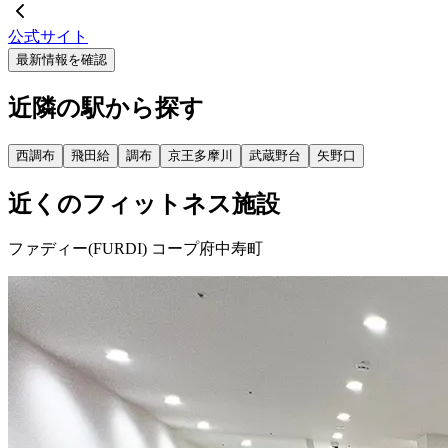
公式サイト
最新情報を確認
近隣の駅から探す
西調布
飛田給
調布
京王多摩川
武蔵野台
矢野口
近くのフィットネス施設
ファディー(FURDI) コープ府中寿町