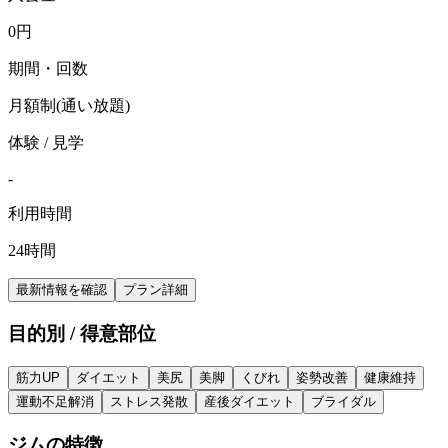
0
円
期間・回数
月額制(通い放題)
体験 / 見学
-
利用時間
24時間
最新情報を確認
プラン詳細
目的別 / 得意部位
筋力UP
ダイエット
美尻
美脚
くびれ
姿勢改善
健康維持
運動不足解消
ストレス発散
産後ダイエット
ブライダル
ジムの特徴