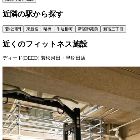
近隣の駅から探す
若松河田
東新宿
曙橋
牛込柳町
新宿御苑前
新宿三丁目
近くのフィットネス施設
ディード(DEED) 若松河田・早稲田店