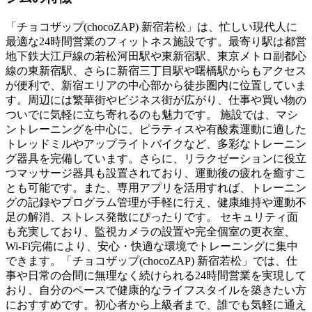
「チョコザップ(chocoZAP) 新宿若松」は、忙しい現代人に
最適な24時間営業のフィットネス施設です。最寄り駅は都営
地下鉄大江戸線の若松河田駅や東新宿駅、東京メトロ副都心
線の東新宿駅、さらに新宿三丁目駅や曙橋駅からもアクセス
が便利で、新宿エリアの中心部から徒歩圏内に位置していま
す。周辺には繁華街やビジネス街が広がり、仕事や買い物の
ついでに気軽に立ち寄れるのも魅力です。 施設では、マシ
ントレーニングを中心に、ピラティスや有酸素運動に適した
トレッドミルやアップライトバイクなど、多彩なトレーニン
グ器具を完備しています。さらに、リラクゼーションに役立
つマッサージ器具も設置されており、運動後の疲れを癒すこ
とも可能です。また、専用アプリを活用すれば、トレーニン
グの記録やプログラム管理が手軽に行え、健康維持や運動不
足の解消、ストレス発散にぴったりです。 セキュリティ面
も充実しており、監視カメラの設置や完全個室の更衣室、
Wi-Fi完備により、安心・快適な環境でトレーニングに集中
できます。「チョコザップ(chocoZAP) 新宿若松」では、仕
事や日常の合間に無理なく続けられる24時間営業を実現して
おり、自分のペースで健康的なライフスタイルを築きたい方
におすすめです。初心者から上級者まで、誰でも気軽に通え