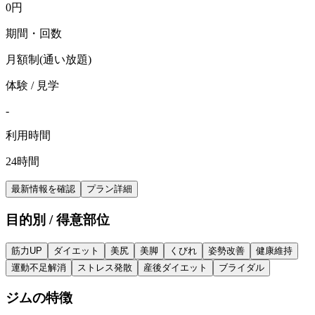
0
円
期間・回数
月額制(通い放題)
体験 / 見学
-
利用時間
24時間
最新情報を確認
プラン詳細
目的別 / 得意部位
筋力UP
ダイエット
美尻
美脚
くびれ
姿勢改善
健康維持
運動不足解消
ストレス発散
産後ダイエット
ブライダル
ジムの特徴