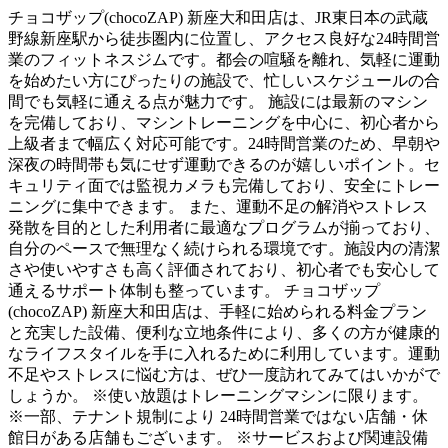
チョコザップ(chocoZAP) 新座大和田店は、JR東日本の武蔵
野線新座駅から徒歩圏内に位置し、アクセス良好な24時間営
業のフィットネスジムです。都会の喧騒を離れ、気軽に運動
を始めたい方にぴったりの施設で、忙しいスケジュールの合
間でも気軽に通える点が魅力です。 施設には最新のマシン
を完備しており、マシントレーニングを中心に、初心者から
上級者まで幅広く対応可能です。24時間営業のため、早朝や
深夜の時間帯も気にせず運動できるのが嬉しいポイント。セ
キュリティ面では監視カメラも完備しており、安全にトレー
ニングに集中できます。 また、運動不足の解消やストレス
発散を目的とした利用者に最適なプログラムが揃っており、
自分のペースで無理なく続けられる環境です。施設内の清潔
さや使いやすさも高く評価されており、初心者でも安心して
通えるサポート体制も整っています。 チョコザップ
(chocoZAP) 新座大和田店は、手軽に始められる料金プラン
と充実した設備、便利な立地条件により、多くの方が健康的
なライフスタイルを手に入れるために利用しています。運動
不足やストレスに悩む方は、ぜひ一度訪れてみてはいかがで
しょうか。 ※使い放題はトレーニングマシンに限ります。
※一部、テナント規制により 24時間営業ではない店舗・休
館日がある店舗もございます。 ※サービスおよび関連設備