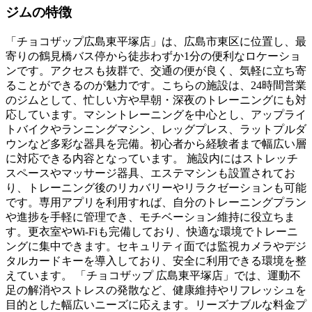
ジムの特徴
「チョコザップ広島東平塚店」は、広島市東区に位置し、最
寄りの鶴見橋バス停から徒歩わずか1分の便利なロケーショ
ンです。アクセスも抜群で、交通の便が良く、気軽に立ち寄
ることができるのが魅力です。こちらの施設は、24時間営業
のジムとして、忙しい方や早朝・深夜のトレーニングにも対
応しています。マシントレーニングを中心とし、アップライ
トバイクやランニングマシン、レッグプレス、ラットプルダ
ウンなど多彩な器具を完備。初心者から経験者まで幅広い層
に対応できる内容となっています。 施設内にはストレッチ
スペースやマッサージ器具、エステマシンも設置されてお
り、トレーニング後のリカバリーやリラクゼーションも可能
です。専用アプリを利用すれば、自分のトレーニングプラン
や進捗を手軽に管理でき、モチベーション維持に役立ちま
す。更衣室やWi-Fiも完備しており、快適な環境でトレーニ
ングに集中できます。セキュリティ面では監視カメラやデジ
タルカードキーを導入しており、安全に利用できる環境を整
えています。 「チョコザップ 広島東平塚店」では、運動不
足の解消やストレスの発散など、健康維持やリフレッシュを
目的とした幅広いニーズに応えます。リーズナブルな料金プ