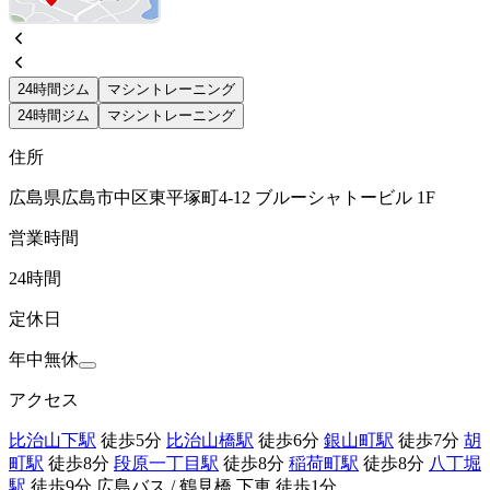
24時間ジム
マシントレーニング
24時間ジム
マシントレーニング
住所
広島県広島市中区東平塚町4-12 ブルーシャトービル 1F
営業時間
24時間
定休日
年中無休
アクセス
比治山下駅
徒歩5分
比治山橋駅
徒歩6分
銀山町駅
徒歩7分
胡
町駅
徒歩8分
段原一丁目駅
徒歩8分
稲荷町駅
徒歩8分
八丁堀
駅
徒歩9分 広島バス / 鶴見橋 下車 徒歩1分