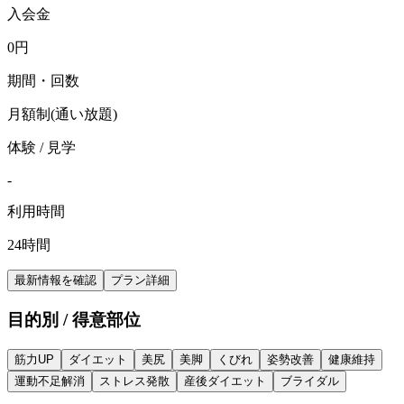
入会金
0
円
期間・回数
月額制(通い放題)
体験 / 見学
-
利用時間
24時間
最新情報を確認
プラン詳細
目的別 / 得意部位
筋力UP
ダイエット
美尻
美脚
くびれ
姿勢改善
健康維持
運動不足解消
ストレス発散
産後ダイエット
ブライダル