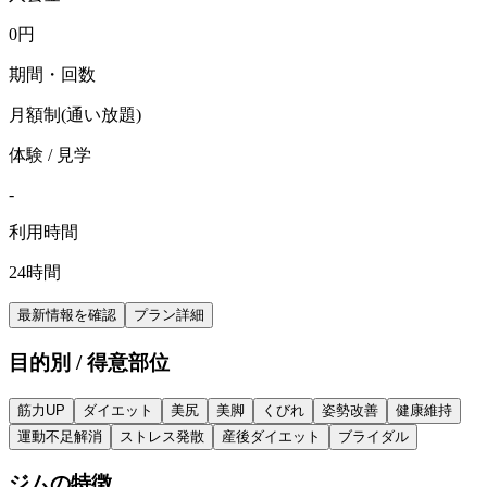
0
円
期間・回数
月額制(通い放題)
体験 / 見学
-
利用時間
24時間
最新情報を確認
プラン詳細
目的別 / 得意部位
筋力UP
ダイエット
美尻
美脚
くびれ
姿勢改善
健康維持
運動不足解消
ストレス発散
産後ダイエット
ブライダル
ジムの特徴