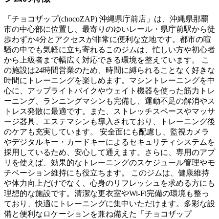
「チョコザップ(chocoZAP) 沖縄県庁前店」は、沖縄県那覇
市の中心部に位置し、最寄りのゆいレール・県庁前駅から徒
歩わずか4分とアクセスが非常に便利な立地です。都市の喧
騒の中でも気軽に立ち寄れるこのジムは、忙しい方や初心者
から上級者まで幅広く対応できる環境を整えています。 こ
の施設は24時間営業のため、時間に縛られることなく好きな
時間にトレーニングを楽しめます。マシントレーニングを中
心に、アップライトバイクやウェイト機器を使った筋力トレ
ーニング、ランニングマシンも完備し、運動不足の解消やス
トレス発散に最適です。また、ストレッチスペースやマッサ
ージ器具、エステマシンも導入されており、トレーニング後
のケアも充実しています。 安全面にも配慮し、監視カメラ
やデジタルキー・カードキーによるセキュリティシステムを
採用しているため、安心して通えます。さらに、専用のアプ
リを使えば、効果的なトレーニングのスケジュール管理やモ
チベーション維持にも役立ちます。 このジムは、健康維持
や体力向上だけでなく、心身のリフレッシュを求める方にも
理想的な施設です。清潔な更衣室やWi-Fi完備の環境も整っ
ており、快適にトレーニングに集中いただけます。多彩な設
備と便利なロケーションを兼ね備えた「チョコザップ