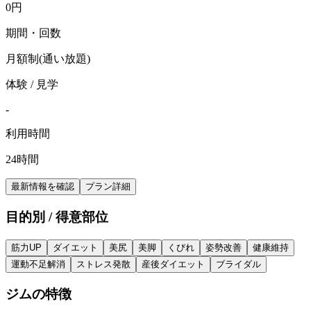
0
円
期間・回数
月額制(通い放題)
体験 / 見学
-
利用時間
24時間
最新情報を確認
プラン詳細
目的別 / 得意部位
筋力UP
ダイエット
美尻
美脚
くびれ
姿勢改善
健康維持
運動不足解消
ストレス発散
産後ダイエット
ブライダル
ジムの特徴