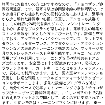
静岡市にお住まいの方におすすめなのが、「チョコザップ静
岡浅間通店」です。最寄り駅は静岡清水線の新静岡駅で、け
やき通り口から徒歩約15分の便利な立地にあります。繁華街
から少し離れた静岡市中心部に位置し、アクセスも抜群で
す。 この施設は24時間営業のジムで、マシントレーニング
を中心に多彩なプログラムが楽しめます。運動不足の解消や
ストレス発散を目的とした方々にぴったりです。設備も充実
しており、アップライトバイクやレッグプレス、ラットプル
ダウン、ショルダープレス、アブダクション・アダクション
マシンなどの最新のトレーニング機器のほか、マッサージ器
具やストレッチスペースも利用可能です。さらに、Wi-Fiや
専用アプリを利用してトレーニング管理や情報共有もスムー
ズに行えます。 安全面にも十分配慮されており、監視カメ
ラやデジタルキー、カードキーによるセキュリティシステム
で、安心して利用できます。また、更衣室やエステマシンも
完備し、快適な環境でトータルビューティーやリラクゼーシ
ョンもサポートします。 多彩な設備とプログラムを通じ
て、自分のペースで効率よくトレーニングできる「チョコザ
ップ(チョコザップ) 静岡浅間通店」。忙しい日常の中で気軽
に通えるフィットネス空間として、多くの方に支持されてい
ます。 ※使い放題はトレーニングマシンに限ります。 ※一