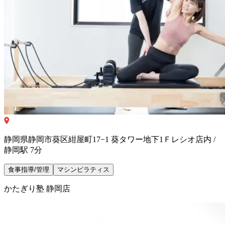
静岡県静岡市葵区紺屋町17−1 葵タワー地下1Ｆレシオ店内 /
静岡駅 7分
食事指導/管理
マシンピラティス
かたぎり塾 静岡店