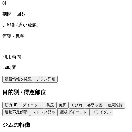
0
円
期間・回数
月額制(通い放題)
体験 / 見学
-
利用時間
24時間
最新情報を確認
プラン詳細
目的別 / 得意部位
筋力UP
ダイエット
美尻
美脚
くびれ
姿勢改善
健康維持
運動不足解消
ストレス発散
産後ダイエット
ブライダル
ジムの特徴