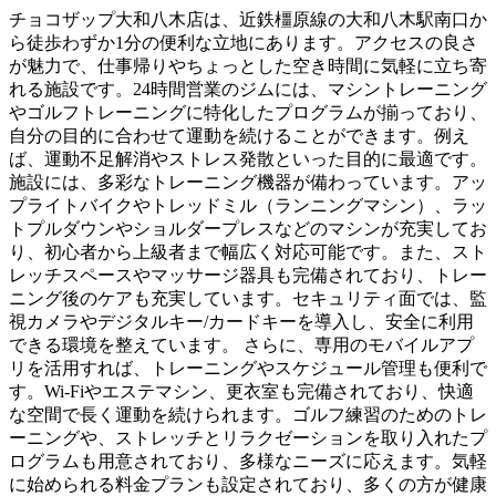
チョコザップ大和八木店は、近鉄橿原線の大和八木駅南口か
ら徒歩わずか1分の便利な立地にあります。アクセスの良さ
が魅力で、仕事帰りやちょっとした空き時間に気軽に立ち寄
れる施設です。24時間営業のジムには、マシントレーニング
やゴルフトレーニングに特化したプログラムが揃っており、
自分の目的に合わせて運動を続けることができます。例え
ば、運動不足解消やストレス発散といった目的に最適です。
施設には、多彩なトレーニング機器が備わっています。アッ
プライトバイクやトレッドミル（ランニングマシン）、ラッ
トプルダウンやショルダープレスなどのマシンが充実してお
り、初心者から上級者まで幅広く対応可能です。また、スト
レッチスペースやマッサージ器具も完備されており、トレー
ニング後のケアも充実しています。セキュリティ面では、監
視カメラやデジタルキー/カードキーを導入し、安全に利用
できる環境を整えています。 さらに、専用のモバイルアプ
リを活用すれば、トレーニングやスケジュール管理も便利で
す。Wi-Fiやエステマシン、更衣室も完備されており、快適
な空間で長く運動を続けられます。ゴルフ練習のためのトレ
ーニングや、ストレッチとリラクゼーションを取り入れたプ
ログラムも用意されており、多様なニーズに応えます。気軽
に始められる料金プランも設定されており、多くの方が健康