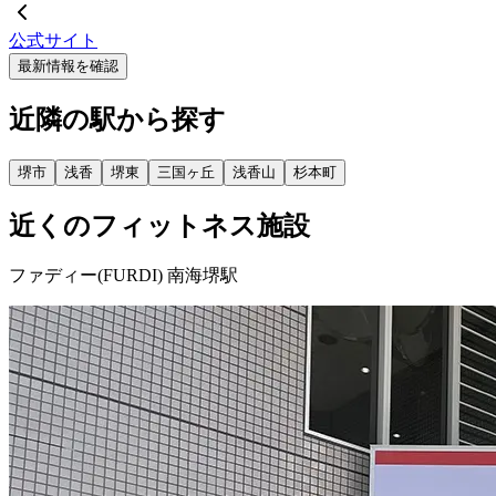
公式サイト
最新情報を確認
近隣の駅から探す
堺市
浅香
堺東
三国ヶ丘
浅香山
杉本町
近くのフィットネス施設
ファディー(FURDI) 南海堺駅