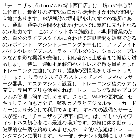
「チョコザップ(chocoZAP) 堺市西口店」は、堺市の中心部
に位置し、最寄りの堺市駅西口から徒歩わずか4分の便利な
立地にあります。JR阪和線の堺市駅を出てすぐの場所にあ
り、通勤・通学の合間やお出かけついでに気軽に立ち寄れる
のが魅力です。 このフィットネス施設は、24時間営業のた
め、自分のライフスタイルに合わせて運動時間を調整できる
のがポイント。マシントレーニングを中心に、アップライト
バイクやレッグプレス、ラットプルダウン、ショルダープレ
スなど多彩な機器を完備し、初心者から上級者まで幅広く対
応します。特に、運動不足解消やストレス発散を目的とした
トレーニングに適しており、運動の習慣化をサポートしま
す。 また、リラックスできるストレッチスペースやマッサ
ージ器具、エステマシンも設置し、トレーニング後のケアも
充実。専用アプリを活用すれば、トレーニング記録やプログ
ラムの管理も簡単に行えます。さらに、Wi-Fiや更衣室、セ
キュリティ面も万全で、監視カメラとデジタルキー・カード
キーにより安心して利用できます。 すべての設備とサービ
スが整った「チョコザップ 堺市西口店」は、忙しい方やフ
ィットネス初心者にも最適な場所です。気軽に体を動かし、
健康的な生活を始めてみませんか。 ※使い放題はトレーニ
ングマシンに限ります。 ※一部、テナント規制により 24時