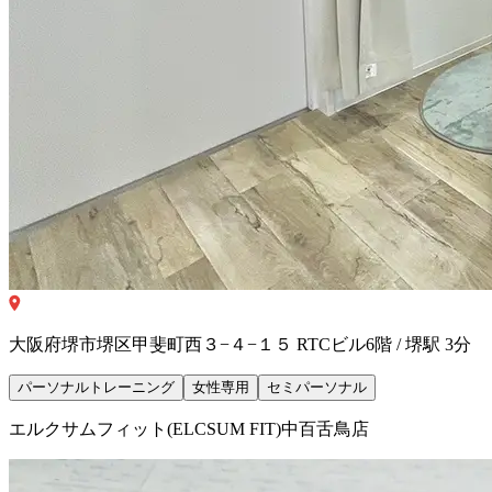
大阪府堺市堺区甲斐町西３−４−１５ RTCビル6階 / 堺駅 3分
パーソナルトレーニング
女性専用
セミパーソナル
エルクサムフィット(ELCSUM FIT)中百舌鳥店