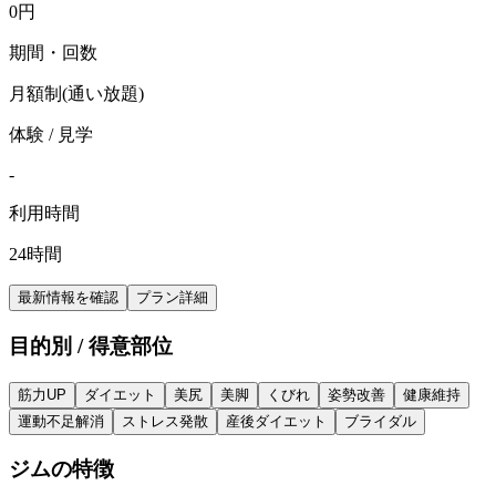
0
円
期間・回数
月額制(通い放題)
体験 / 見学
-
利用時間
24時間
最新情報を確認
プラン詳細
目的別 / 得意部位
筋力UP
ダイエット
美尻
美脚
くびれ
姿勢改善
健康維持
運動不足解消
ストレス発散
産後ダイエット
ブライダル
ジムの特徴