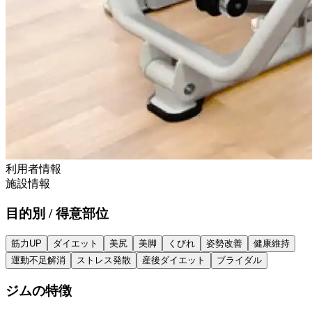
利用者情報
施設情報
目的別 / 得意部位
筋力UP
ダイエット
美尻
美脚
くびれ
姿勢改善
健康維持
運動不足解消
ストレス発散
産後ダイエット
ブライダル
ジムの特徴