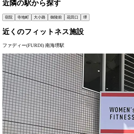
近隣の駅から探す
宿院
寺地町
大小路
御陵前
花田口
堺
近くのフィットネス施設
ファディー(FURDI) 南海堺駅