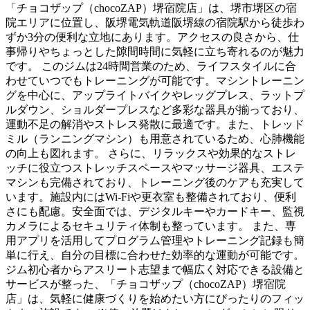
「チョコザップ（chocoZAP）堺宿院店」は、堺市堺区の宿
院エリアに位置し、阪堺電気軌道阪堺線の宿院駅から徒歩わ
ずか3分の便利な立地にあります。アクセスの良さから、仕
事帰りやちょっとした隙間時間に気軽に立ち寄れるのが魅力
です。 このジムは24時間営業のため、ライフスタイルに合
わせていつでもトレーニングが可能です。マシントレーニン
グを中心に、アップライトバイクやレッグプレス、ラットプ
ルダウン、ショルダープレスなど多彩な器具が揃っており、
運動不足の解消やストレス発散に最適です。また、トレッド
ミル（ランニングマシン）も用意されているため、心肺機能
の向上も図れます。 さらに、リラックスや効果的なストレ
ッチに役立つストレッチスペースやマッサージ器具、エステ
マシンも完備されており、トレーニング後のケアも充実して
います。施設内にはWi-Fiや更衣室も整備されており、便利
さにも配慮。安全面では、デジタルキーやカードキー、監視
カメラによるセキュリティ体制も整っています。 また、専
用アプリを活用してプログラム管理やトレーニング記録も簡
単に行え、自分の目標に合わせた効率的な運動が可能です。
ジム初心者からアスリート志望まで幅広く対応できる設備と
サービスが整った、「チョコザップ（chocoZAP）堺宿院
店」は、気軽に健康づくりを始めたい方にぴったりのフィッ