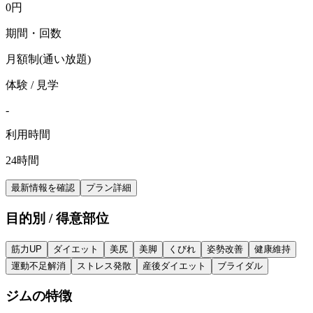
0
円
期間・回数
月額制(通い放題)
体験 / 見学
-
利用時間
24時間
最新情報を確認
プラン詳細
目的別 / 得意部位
筋力UP
ダイエット
美尻
美脚
くびれ
姿勢改善
健康維持
運動不足解消
ストレス発散
産後ダイエット
ブライダル
ジムの特徴