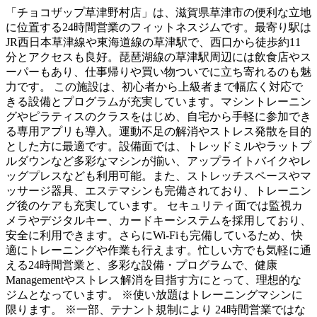
「チョコザップ草津野村店」は、滋賀県草津市の便利な立地
に位置する24時間営業のフィットネスジムです。最寄り駅は
JR西日本草津線や東海道線の草津駅で、西口から徒歩約11
分とアクセスも良好。琵琶湖線の草津駅周辺には飲食店やス
ーパーもあり、仕事帰りや買い物ついでに立ち寄れるのも魅
力です。 この施設は、初心者から上級者まで幅広く対応で
きる設備とプログラムが充実しています。マシントレーニン
グやピラティスのクラスをはじめ、自宅から手軽に参加でき
る専用アプリも導入。運動不足の解消やストレス発散を目的
とした方に最適です。設備面では、トレッドミルやラットプ
ルダウンなど多彩なマシンが揃い、アップライトバイクやレ
ッグプレスなども利用可能。また、ストレッチスペースやマ
ッサージ器具、エステマシンも完備されており、トレーニン
グ後のケアも充実しています。 セキュリティ面では監視カ
メラやデジタルキー、カードキーシステムを採用しており、
安全に利用できます。さらにWi-Fiも完備しているため、快
適にトレーニングや作業も行えます。忙しい方でも気軽に通
える24時間営業と、多彩な設備・プログラムで、健康
Managementやストレス解消を目指す方にとって、理想的な
ジムとなっています。 ※使い放題はトレーニングマシンに
限ります。 ※一部、テナント規制により 24時間営業ではな