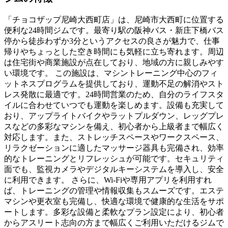
「チョコザップ尼崎大西町店」は、尼崎市大西町に位置する
便利な24時間ジムです。最寄り駅の阪神バス・新庄下橋バス
停から徒歩わずか3分というアクセスの良さが魅力で、仕事
帰りやちょっとした空き時間にも気軽に立ち寄れます。周辺
は住宅街や商業施設が点在しており、地域の方に親しみやす
い環境です。 この施設は、マシントレーニング中心のフィ
ットネスプログラムを提供しており、運動不足の解消やスト
レス発散に最適です。24時間営業のため、自分のライフスタ
イルに合わせていつでも運動を楽しめます。設備も充実して
おり、アップライトバイクやラットプルダウン、レッグプレ
スなどの多彩なマシンを備え、初心者から上級者まで幅広く
対応します。また、ストレッチスペースやワークスペース、
リラクゼーションに適したマッサージ器具も完備され、効率
的なトレーニングとリフレッシュが可能です。セキュリティ
面でも、監視カメラやデジタルキーシステムを導入し、安全
に利用できます。 さらに、Wi-Fiや専用アプリを利用すれ
ば、トレーニングの管理や情報収集もスムーズです。エステ
マシンや更衣室も完備し、快適な環境で健康的な生活をサポ
ートします。多彩な設備と柔軟なプラン設定により、初心者
からアスリート志向の方まで幅広くご利用いただけるジムで