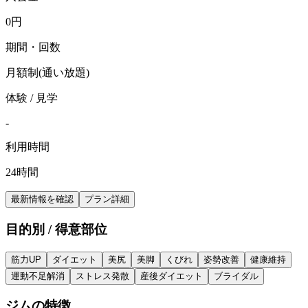
0
円
期間・回数
月額制(通い放題)
体験 / 見学
-
利用時間
24時間
最新情報を確認
プラン詳細
目的別 / 得意部位
筋力UP
ダイエット
美尻
美脚
くびれ
姿勢改善
健康維持
運動不足解消
ストレス発散
産後ダイエット
ブライダル
ジムの特徴