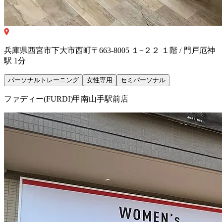
兵庫県西宮市下大市西町〒663-8005 １−２２ １階 / 門戸厄神
駅 1分
パーソナルトレーニング
女性専用
セミパーソナル
ファディー(FURDI)甲南山手駅前店