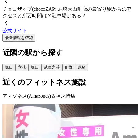
チョコザップ(chocoZAP) 尼崎大西町店の最寄り駅からのア
クセスと所要時間は？駐車場はある？
公式サイト
最新情報を確認
近隣の駅から探す
塚口
立花
塚口
武庫之荘
稲野
尼崎
近くのフィットネス施設
アマゾネス(Amazones)阪神尼崎店