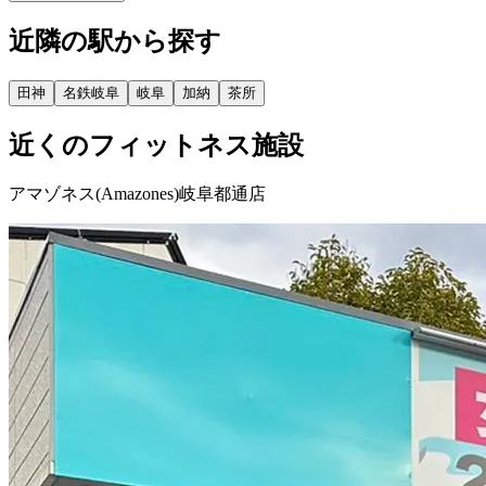
近隣の駅から探す
田神
名鉄岐阜
岐阜
加納
茶所
近くのフィットネス施設
アマゾネス(Amazones)岐阜都通店