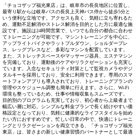
「チョコザップ福光東店」は、岐阜市の長良地区に位置し、
最寄り駅からは岐阜バスの長良上天神バス停から徒歩5分と
いう便利な立地です。アクセスも良く、気軽に立ち寄れるた
め、運動不足解消やストレス解消を目的とした方に最適な施
設です。施設は24時間営業で、いつでも自分の都合に合わせ
てトレーニングが可能です。マシントレーニングを中心に、
アップライトバイクやラットプルダウン、ショルダープレ
ス、レッグプレスなど、多彩なマシンを配置しています。
また、ストレッチスペースやマッサージ器具、エステマシン
を完備しており、運動後のケアやリラクゼーションも充実し
ています。入念なセキュリティ対策として監視カメラやデジ
タルキーを採用しており、安全に利用できます。専用のスマ
ートフォンアプリも導入されており、トレーニングプランの
管理やスケジュール調整も簡単に行えます。さらに、Wi-Fi
環境も整っているため、仕事や情報収集もスムーズです。
目的別のプログラムも充実しており、初心者から上級者まで
幅広い層に対応。シンプルな料金プランで長く続けやすい価
格設定となっており、気軽に健康的なライフスタイルを始め
たい方におすすめです。忙しい日常の中で、快適にトレーニ
ングとリラクゼーションを両立できる、「チョコザップ福光
東店」は、皆さまの新しい健康習慣のパートナーとして最適