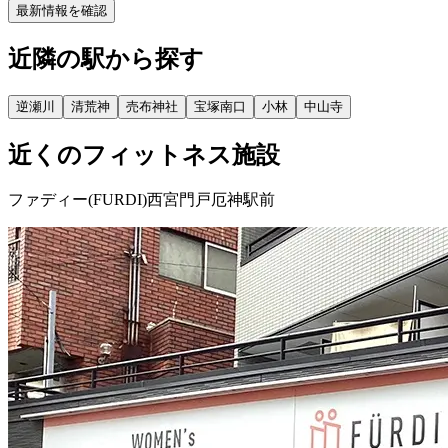
最新情報を確認
近隣の駅から探す
逆瀬川
清荒神
売布神社
宝塚南口
小林
中山寺
近くのフィットネス施設
ファディー(FURDI)西宮門戸厄神駅前