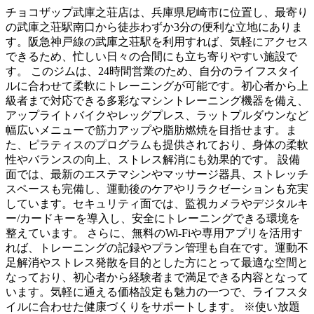
チョコザップ武庫之荘店は、兵庫県尼崎市に位置し、最寄り
の武庫之荘駅南口から徒歩わずか3分の便利な立地にありま
す。阪急神戸線の武庫之荘駅を利用すれば、気軽にアクセス
できるため、忙しい日々の合間にも立ち寄りやすい施設で
す。 このジムは、24時間営業のため、自分のライフスタイ
ルに合わせて柔軟にトレーニングが可能です。初心者から上
級者まで対応できる多彩なマシントレーニング機器を備え、
アップライトバイクやレッグプレス、ラットプルダウンなど
幅広いメニューで筋力アップや脂肪燃焼を目指せます。ま
た、ピラティスのプログラムも提供されており、身体の柔軟
性やバランスの向上、ストレス解消にも効果的です。 設備
面では、最新のエステマシンやマッサージ器具、ストレッチ
スペースも完備し、運動後のケアやリラクゼーションも充実
しています。セキュリティ面では、監視カメラやデジタルキ
ー/カードキーを導入し、安全にトレーニングできる環境を
整えています。 さらに、無料のWi-Fiや専用アプリを活用す
れば、トレーニングの記録やプラン管理も自在です。運動不
足解消やストレス発散を目的とした方にとって最適な空間と
なっており、初心者から経験者まで満足できる内容となって
います。気軽に通える価格設定も魅力の一つで、ライフスタ
イルに合わせた健康づくりをサポートします。 ※使い放題