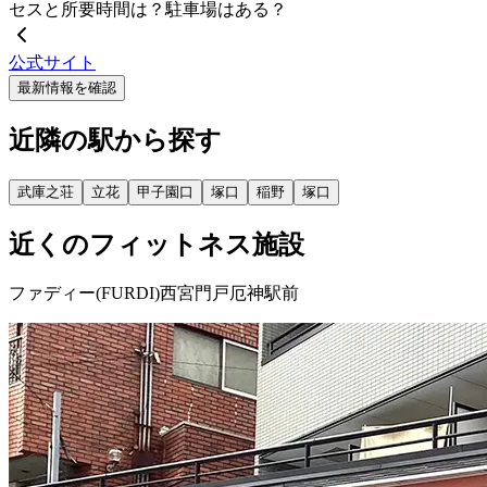
セスと所要時間は？駐車場はある？
公式サイト
最新情報を確認
近隣の駅から探す
武庫之荘
立花
甲子園口
塚口
稲野
塚口
近くのフィットネス施設
ファディー(FURDI)西宮門戸厄神駅前