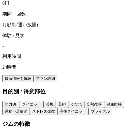
0
円
期間・回数
月額制(通い放題)
体験 / 見学
-
利用時間
24時間
最新情報を確認
プラン詳細
目的別 / 得意部位
筋力UP
ダイエット
美尻
美脚
くびれ
姿勢改善
健康維持
運動不足解消
ストレス発散
産後ダイエット
ブライダル
ジムの特徴