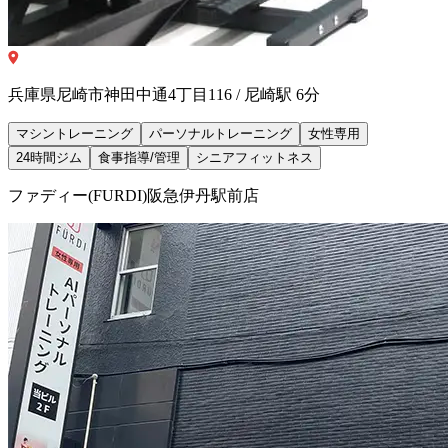
兵庫県尼崎市神田中通4丁目116 / 尼崎駅 6分
マシントレーニング
パーソナルトレーニング
女性専用
24時間ジム
食事指導/管理
シニアフィットネス
ファディー(FURDI)阪急伊丹駅前店