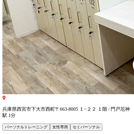
兵庫県西宮市下大市西町〒663-8005 １−２２ １階 / 門戸厄神
駅 1分
パーソナルトレーニング
女性専用
セミパーソナル