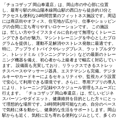
「チョコザップ 岡山奉還店」は、岡山市の中心部に位置
し、最寄り駅のJR山陽本線岡山駅の西口から徒歩約13分と
アクセスも便利な24時間営業のフィットネス施設です。周辺
には商店街やオフィス、住宅地が広がり、仕事やショッピン
グの合間に立ち寄りやすいロケーションです。 この施設
は、忙しい方やライフスタイルに合わせて無理なくトレーニ
ングできるのが魅力。マシントレーニングを中心としたプロ
グラムを提供し、運動不足解消やストレス発散に最適です。
特に、アップライトバイクやレッグプレス、ラットプルダウ
ン、トレッドミル（ランニングマシン）などの最新のトレー
ニング機器を備え、初心者から上級者まで幅広く対応してい
ます。 設備面も充実しており、リラックスできるストレッ
チスペースやマッサージ器具、エステマシンも完備。デジタ
ルキーやカードキーによるセキュリティや、監視カメラ設置
で安心して利用できる環境です。さらに、専用アプリの導入
により、トレーニング記録やスケジュール管理もスムーズに
行えます。 「チョコザップ 岡山奉還店」は、忙しいビジネ
スパーソンやダイエット、健康維持を目的とした方々にとっ
て理想的な場所です。24時間利用可能なため、自分のペース
で気軽に体を動かし、健康的な生活をサポートします。岡山
駅からも近く、気軽に立ち寄れる便利なジムとして、多くの