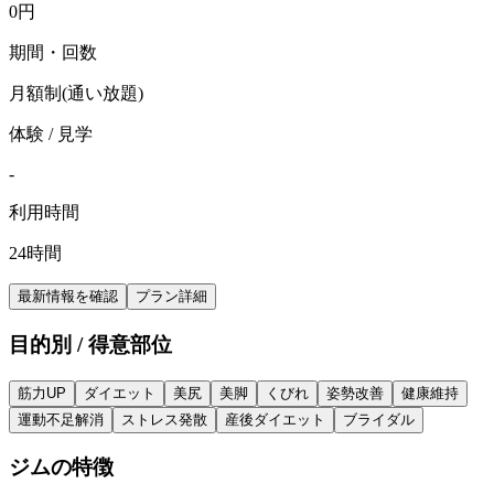
0
円
期間・回数
月額制(通い放題)
体験 / 見学
-
利用時間
24時間
最新情報を確認
プラン詳細
目的別 / 得意部位
筋力UP
ダイエット
美尻
美脚
くびれ
姿勢改善
健康維持
運動不足解消
ストレス発散
産後ダイエット
ブライダル
ジムの特徴