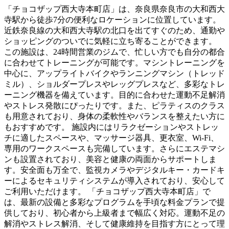
「チョコザップ西大寺本町店」は、奈良県奈良市の大和西大
寺駅から徒歩7分の便利なロケーションに位置しています。
近鉄奈良線の大和西大寺駅の北口を出てすぐのため、通勤や
ショッピングのついでに気軽に立ち寄ることができます。
この施設は、24時間営業のジムで、忙しい方でも自分の都合
に合わせてトレーニングが可能です。マシントレーニングを
中心に、アップライトバイクやランニングマシン（トレッド
ミル）、ショルダープレスやレッグプレスなど、多彩なトレ
ーニング機器を備えています。目的に合わせた運動不足解消
やストレス発散にぴったりです。また、ピラティスのクラス
も用意されており、身体の柔軟性やバランスを整えたい方に
もおすすめです。 施設内にはリラクゼーションやストレッ
チに適したスペースや、マッサージ器具、更衣室、Wi-Fi、
専用のワークスペースも完備しています。さらにエステマシ
ンも設置されており、美容と健康の両面からサポートしま
す。安全面も万全で、監視カメラやデジタルキー・カードキ
ーによるセキュリティシステムが導入されており、安心して
ご利用いただけます。 「チョコザップ西大寺本町店」で
は、最新の設備と多彩なプログラムを手頃な料金プランで提
供しており、初心者から上級者まで幅広く対応。運動不足の
解消やストレス解消、そして健康維持を目指す方にとって理