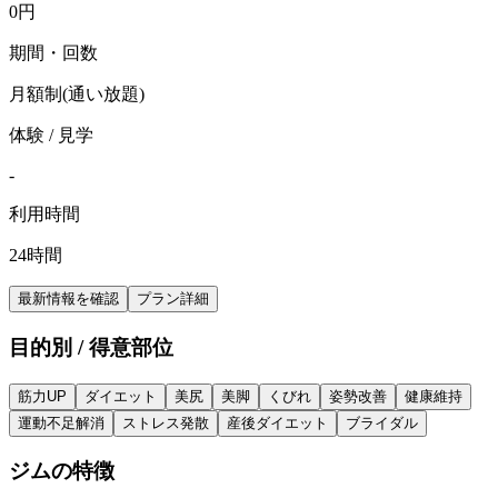
0
円
期間・回数
月額制(通い放題)
体験 / 見学
-
利用時間
24時間
最新情報を確認
プラン詳細
目的別 / 得意部位
筋力UP
ダイエット
美尻
美脚
くびれ
姿勢改善
健康維持
運動不足解消
ストレス発散
産後ダイエット
ブライダル
ジムの特徴