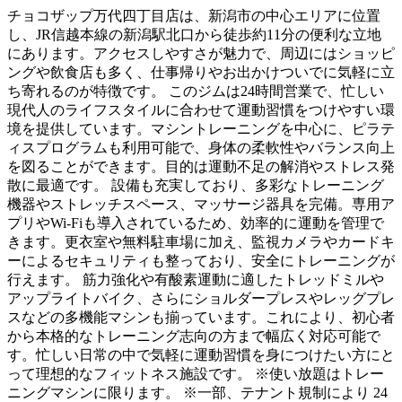
チョコザップ万代四丁目店は、新潟市の中心エリアに位置
し、JR信越本線の新潟駅北口から徒歩約11分の便利な立地
にあります。アクセスしやすさが魅力で、周辺にはショッピ
ングや飲食店も多く、仕事帰りやお出かけついでに気軽に立
ち寄れるのが特徴です。 このジムは24時間営業で、忙しい
現代人のライフスタイルに合わせて運動習慣をつけやすい環
境を提供しています。マシントレーニングを中心に、ピラテ
ィスプログラムも利用可能で、身体の柔軟性やバランス向上
を図ることができます。目的は運動不足の解消やストレス発
散に最適です。 設備も充実しており、多彩なトレーニング
機器やストレッチスペース、マッサージ器具を完備。専用ア
プリやWi-Fiも導入されているため、効率的に運動を管理で
きます。更衣室や無料駐車場に加え、監視カメラやカードキ
ーによるセキュリティも整っており、安全にトレーニングが
行えます。 筋力強化や有酸素運動に適したトレッドミルや
アップライトバイク、さらにショルダープレスやレッグプレ
スなどの多機能マシンも揃っています。これにより、初心者
から本格的なトレーニング志向の方まで幅広く対応可能で
す。忙しい日常の中で気軽に運動習慣を身につけたい方にと
って理想的なフィットネス施設です。 ※使い放題はトレー
ニングマシンに限ります。 ※一部、テナント規制により 24