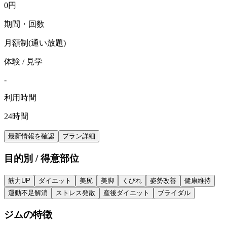
0
円
期間・回数
月額制(通い放題)
体験 / 見学
-
利用時間
24時間
最新情報を確認
プラン詳細
目的別 / 得意部位
筋力UP
ダイエット
美尻
美脚
くびれ
姿勢改善
健康維持
運動不足解消
ストレス発散
産後ダイエット
ブライダル
ジムの特徴