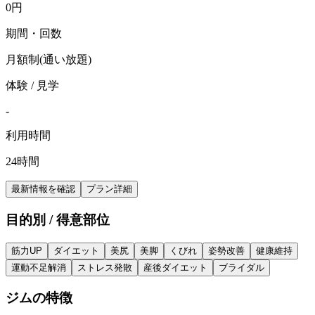
0
円
期間・回数
月額制(通い放題)
体験 / 見学
-
利用時間
24時間
最新情報を確認
プラン詳細
目的別 / 得意部位
筋力UP
ダイエット
美尻
美脚
くびれ
姿勢改善
健康維持
運動不足解消
ストレス発散
産後ダイエット
ブライダル
ジムの特徴