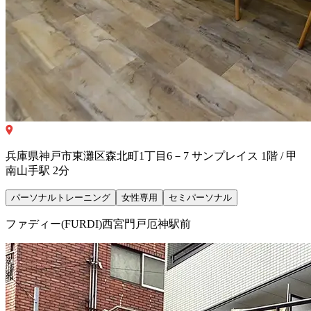
兵庫県神戸市東灘区森北町1丁目6－7 サンプレイス 1階 / 甲
南山手駅 2分
パーソナルトレーニング
女性専用
セミパーソナル
ファディー(FURDI)西宮門戸厄神駅前