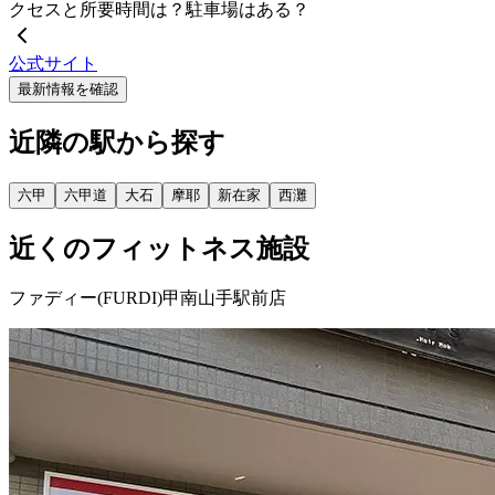
クセスと所要時間は？駐車場はある？
公式サイト
最新情報を確認
近隣の駅から探す
六甲
六甲道
大石
摩耶
新在家
西灘
近くのフィットネス施設
ファディー(FURDI)甲南山手駅前店