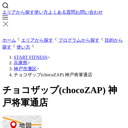
エリアから探す
使い方
よくある質問
お問い合わせ
ホーム
エリアから探す
プログラムから探す
目的から
探す
使い方
START FITNESS
>
兵庫県
>
神戸市灘区
>
チョコザップ(chocoZAP) 神戸将軍通店
チョコザップ(chocoZAP) 神
戸将軍通店