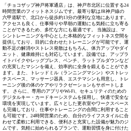
「チョコザップ神戸将軍通店」は、神戸市北区に位置する24
時間営業のフィットネスジムです。最寄り駅はJR神戸線の
六甲道駅で、北口から徒歩約13分の便利な立地にあります。
アクセスも良く、仕事帰りや早朝の運動にも気軽に立ち寄る
ことができるため、多忙な方にも最適です。 当施設は、マ
シントレーニングを中心とした本格的なフィットネス空間を
提供しており、目的に合わせたトレーニングが可能です。運
動不足の解消やストレス発散はもちろん、体力アップやダイ
エット、健康維持にも対応しています。設備では、アップラ
イトバイクやレッグプレス、ベンチ、ラットプルダウンなど
の充実したマシンを備え、効率的に全身を鍛えることができ
ます。また、トレッドミル（ランニングマシン）やストレッ
チスペース、マッサージ器具、エステマシンも用意し、トレ
ーニング後の体のケアやリラクゼーションもサポートしま
す。 さらに、専用のアプリやWi-Fi、セキュリティのための
デジタルキー・カードキーシステムを採用し、快適で安全な
環境を実現しています。広々とした更衣室やワークスペース
も完備しており、仕事やトレーニングの合間に利用すること
も可能です。24時間営業のため、自分のライフスタイルに合
わせて柔軟に利用できる、便利さと充実した設備が魅力のジ
ムです。気軽に始められるプランで、運動習慣を身に付けた