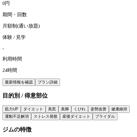
0
円
期間・回数
月額制(通い放題)
体験 / 見学
-
利用時間
24時間
最新情報を確認
プラン詳細
目的別 / 得意部位
筋力UP
ダイエット
美尻
美脚
くびれ
姿勢改善
健康維持
運動不足解消
ストレス発散
産後ダイエット
ブライダル
ジムの特徴