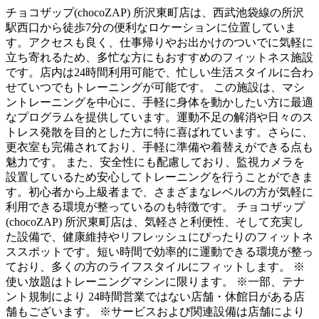
チョコザップ(chocoZAP) 所沢東町店は、西武池袋線の所沢
駅西口から徒歩7分の便利なロケーションに位置していま
す。アクセスも良く、仕事帰りやお出かけのついでに気軽に
立ち寄れるため、多忙な方にもおすすめのフィットネス施設
です。店内は24時間利用可能で、忙しい生活スタイルに合わ
せていつでもトレーニングが可能です。 この施設は、マシ
ントレーニングを中心に、手軽に身体を動かしたい方に最適
なプログラムを提供しています。運動不足の解消や日々のス
トレス発散を目的とした方に特に喜ばれています。さらに、
更衣室も完備されており、手軽に準備や着替えができる点も
魅力です。 また、安全性にも配慮しており、監視カメラを
設置しているため安心してトレーニングを行うことができま
す。初心者から上級者まで、さまざまなレベルの方が気軽に
利用できる環境が整っているのも特徴です。 チョコザップ
(chocoZAP) 所沢東町店は、気軽さと利便性、そして充実し
た設備で、健康維持やリフレッシュにぴったりのフィットネ
ススポットです。短い時間で効率的に運動できる環境が整っ
ており、多くの方のライフスタイルにフィットします。 ※
使い放題はトレーニングマシンに限ります。 ※一部、テナ
ント規制により 24時間営業ではない店舗・休館日がある店
舗もございます。 ※サービスおよび関連設備は店舗により