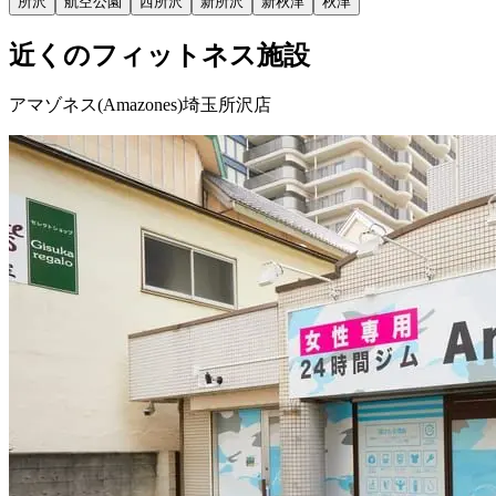
所沢
航空公園
西所沢
新所沢
新秋津
秋津
近くのフィットネス施設
アマゾネス(Amazones)埼玉所沢店